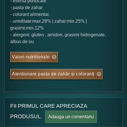
- esenta portocale
- pasta de zahar
- colorant alimentar.
- umiditate:max.28% | zahar:min.25% |
grasimi:min.12%
- alergeni: gluten , amidon, grasimi hidrogenate,
albus de ou
Valori nutritionale
Atentionare pasta de zahăr și coloranți
FII PRIMUL CARE APRECIAZA
PRODUSUL.
Adauga un comentariu