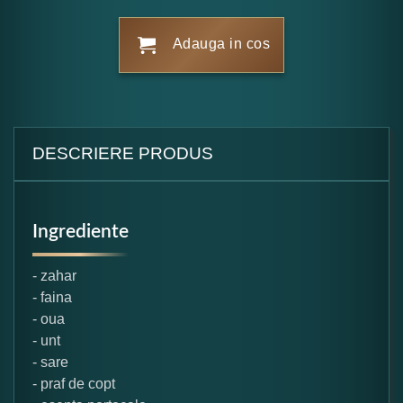
Adauga in cos
DESCRIERE PRODUS
Ingrediente
- zahar
- faina
- oua
- unt
- sare
- praf de copt