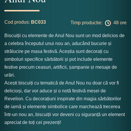
Cod produs:
BC033
Timp productie:
48 ore
Biscuiții cu elemente de Anul Nou sunt un mod delicios de
a celebra începutul unui nou an, aducând bucurie și
strălucire pe masa festivă. Aceștia sunt decorați cu
simboluri specifice sărbătorii și pot include elemente
festive precum ceasuri, artificii, șampanie și mesaje de
urări.
Acești biscuiți cu tematică de Anul Nou nu doar că vor fi
delicioși, dar vor aduce și o notă festivă mesei de
Revelion. Cu decorațiuni inspirate din magia sărbătorilor
de iarnă și elemente simbolice care marchează trecerea
într-un nou an, biscuiții vor deveni cu siguranță un element
apreciat de toți cei prezenți!