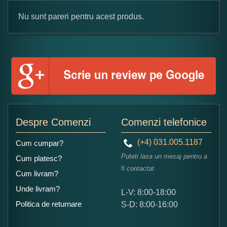
Nu sunt pareri pentru acest produs.
Formular pareri client
Numele dumneavoastra:
Adaugati o parere despre acest produs:
Despre Comenzi
Comenzi telefonice
(+4) 031.005.1187
Cum cumpar?
Puteti lasa un mesaj pentru a
Cum platesc?
fi contactat
Cum livram?
Unde livram?
L-V: 8:00-18:00
Ce nota acordati acestui produs?
Politica de returnare
S-D: 8:00-16:00
1
2
3
4
5
Nu tocmai bun
Excelent!