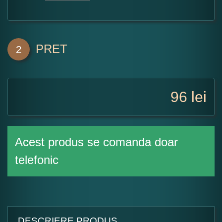
PRET
2
96
lei
Acest produs se comanda doar
telefonic
DESCRIERE PRODUS