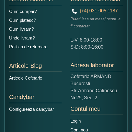
(+4) 031.005.1187
Cum cumpar?
Puteti lasa un mesaj pentru a
Cum platesc?
fi contactat
Cum livram?
Unde livram?
L-V: 8:00-18:00
Ce nota acordati acestui produs?
Politica de returnare
S-D: 8:00-16:00
1
2
3
4
5
Nu tocmai bun
Excelent!
Adresa laborator
Articole Blog
Copiati alaturi numarul din imagine:
Cofetaria ARMAND
Articole Cofetarie
Bucuresti
Str. Armand Călinescu
Candybar
Nr.25, Sec. 2
Contul meu
Configureaza candybar
Login
Cont nou