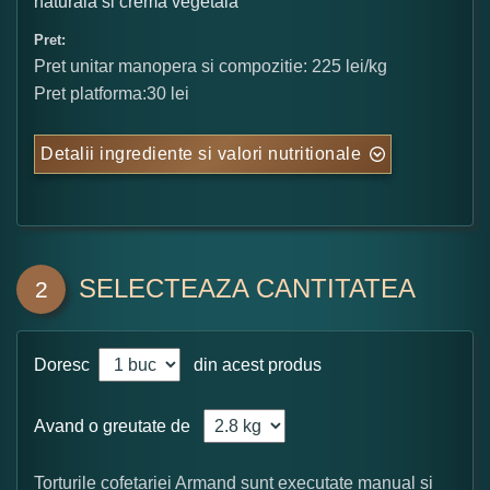
naturala si crema vegetala
Pret:
Pret unitar manopera si compozitie: 225 lei/kg
Pret platforma:30 lei
Detalii ingrediente si valori nutritionale
SELECTEAZA CANTITATEA
2
Doresc
din acest produs
Avand o greutate de
Torturile cofetariei Armand sunt executate manual si