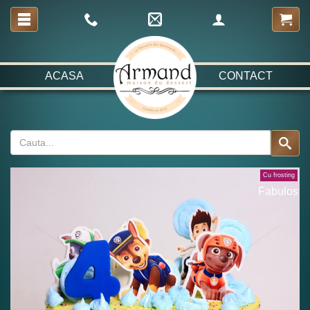
ACASA
CONTACT
Cu frosting
Fabulos