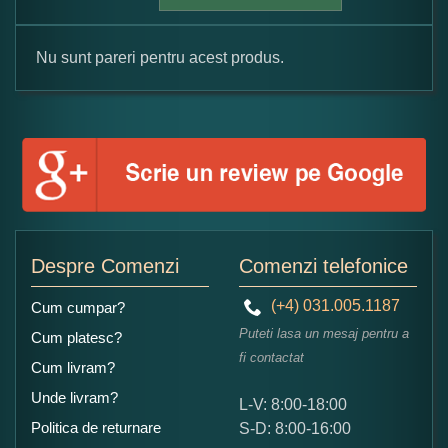
Nu sunt pareri pentru acest produs.
Formular pareri client
Numele dumneavoastra:
Adaugati o parere despre acest produs:
Despre Comenzi
Comenzi telefonice
(+4) 031.005.1187
Cum cumpar?
Puteti lasa un mesaj pentru a
Cum platesc?
fi contactat
Cum livram?
Unde livram?
L-V: 8:00-18:00
Ce nota acordati acestui produs?
Politica de returnare
S-D: 8:00-16:00
1
2
3
4
5