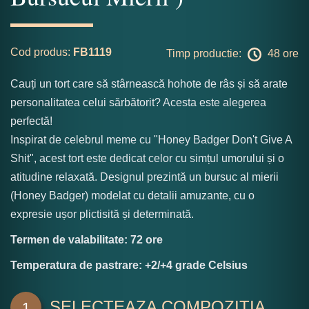
Cod produs:
FB1119
Timp productie:
48 ore
Cauți un tort care să stârnească hohote de râs și să arate
personalitatea celui sărbătorit? Acesta este alegerea
perfectă!
Inspirat de celebrul meme cu "Honey Badger Don't Give A
Shit", acest tort este dedicat celor cu simțul umorului și o
atitudine relaxată. Designul prezintă un bursuc al mierii
(Honey Badger) modelat cu detalii amuzante, cu o
expresie ușor plictisită și determinată.
Termen de valabilitate: 72 ore
Temperatura de pastrare: +2/+4 grade Celsius
SELECTEAZA COMPOZITIA
1