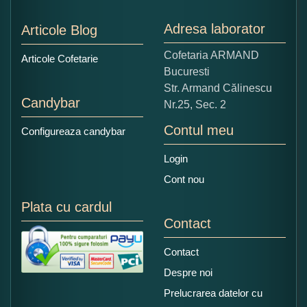
Nu tocmai bun
Excelent!
Adresa laborator
Articole Blog
Copiati alaturi numarul din imagine:
Cofetaria ARMAND
Articole Cofetarie
Bucuresti
Str. Armand Călinescu
Candybar
Nr.25, Sec. 2
Contul meu
Configureaza candybar
Login
Cont nou
Plata cu cardul
Contact
Contact
Despre noi
Prelucrarea datelor cu