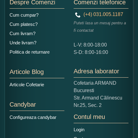
Despre Comenzi
Comenzi telefonice
(+4) 031.005.1187
Cum cumpar?
Puteti lasa un mesaj pentru a
Cum platesc?
fi contactat
Cum livram?
Unde livram?
L-V: 8:00-18:00
Ce nota acordati acestui produs?
Politica de returnare
S-D: 8:00-16:00
1
2
3
4
5
Nu tocmai bun
Excelent!
Adresa laborator
Articole Blog
Copiati alaturi numarul din imagine:
Cofetaria ARMAND
Articole Cofetarie
Bucuresti
Str. Armand Călinescu
Candybar
Nr.25, Sec. 2
Contul meu
Configureaza candybar
Login