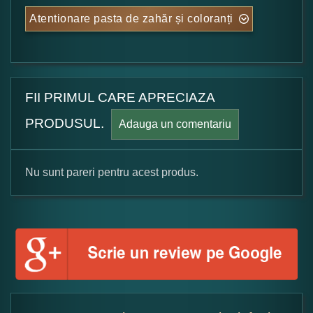
Atentionare pasta de zahăr și coloranți
FII PRIMUL CARE APRECIAZA
PRODUSUL.
Adauga un comentariu
Nu sunt pareri pentru acest produs.
Formular pareri client
Numele dumneavoastra:
Adaugati o parere despre acest produs: