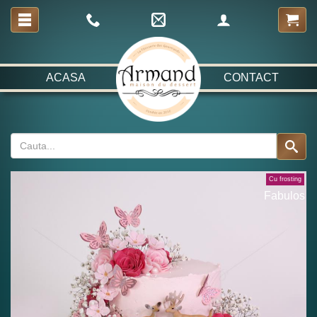
ACASA
CONTACT
Cu frosting
Fabulos