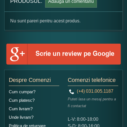
PRODUSUL.
Adauga un comentariu
Nu sunt pareri pentru acest produs.
Formular pareri client
Numele dumneavoastra:
Adaugati o parere despre acest produs:
Despre Comenzi
Comenzi telefonice
(+4) 031.005.1187
Cum cumpar?
Puteti lasa un mesaj pentru a
Cum platesc?
fi contactat
Cum livram?
Unde livram?
L-V: 8:00-18:00
Ce nota acordati acestui produs?
Politica de returnare
S-D: 8:00-16:00