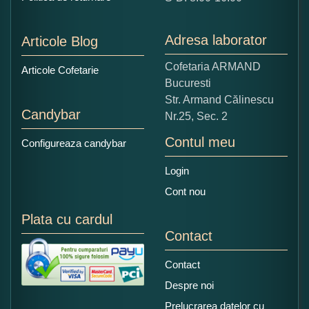
1
2
3
4
5
Nu tocmai bun
Excelent!
Adresa laborator
Articole Blog
Copiati alaturi numarul din imagine:
Cofetaria ARMAND
Articole Cofetarie
Bucuresti
Str. Armand Călinescu
Candybar
Nr.25, Sec. 2
Contul meu
Configureaza candybar
Login
Cont nou
Plata cu cardul
Contact
Contact
Despre noi
Prelucrarea datelor cu