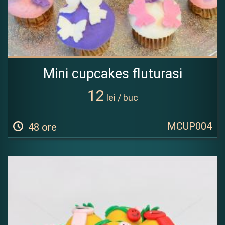
Mini cupcakes fluturasi
12
lei / buc
MCUP004
48 ore