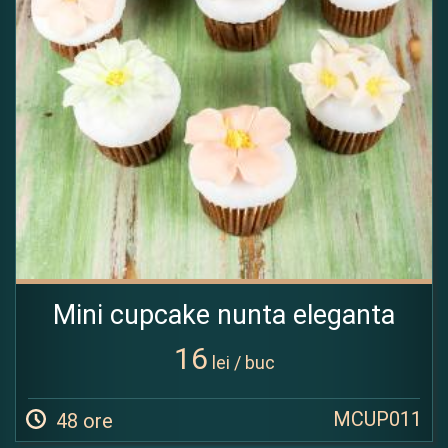
Mini cupcake nunta eleganta
16
lei / buc
MCUP011
48 ore