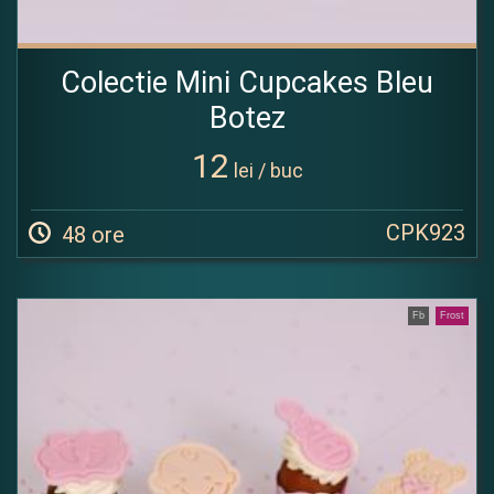
Colectie Mini Cupcakes Bleu
Botez
12
lei / buc
CPK923
48 ore
Fb
Frost