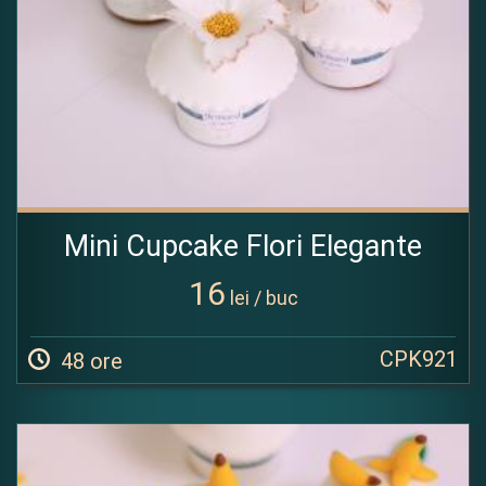
Mini Cupcake Flori Elegante
16
lei / buc
CPK921
48 ore