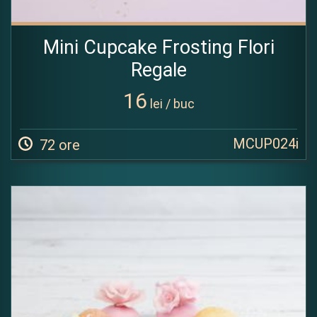
Mini Cupcake Frosting Flori
Regale
16
lei / buc
MCUP024i
72 ore