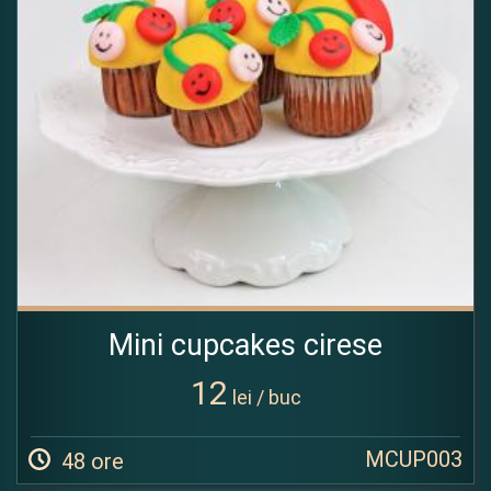
Mini cupcakes cirese
12
lei / buc
MCUP003
48 ore