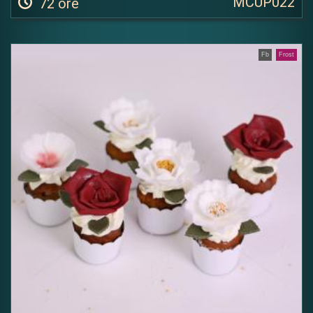
MCUP022
72 ore
Fb
Frost