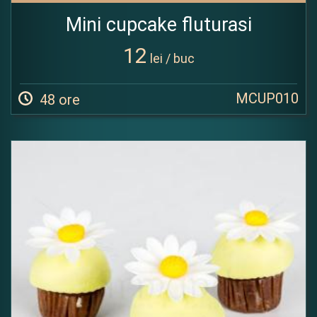
Mini cupcake fluturasi
12
lei / buc
MCUP010
48 ore