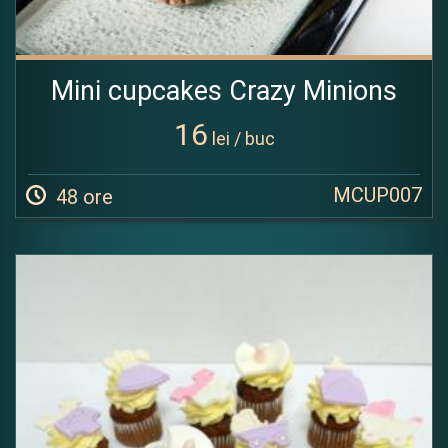
Mini cupcakes Crazy Minions
16
lei / buc
MCUP007
48 ore