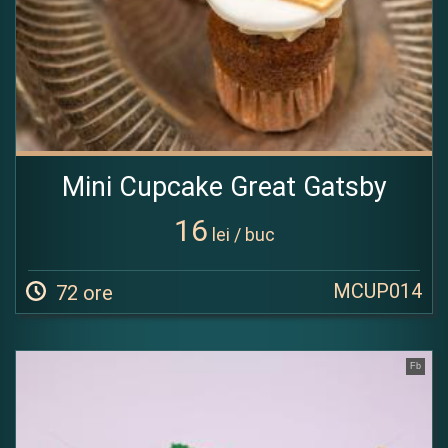
Mini Cupcake Great Gatsby
16
lei / buc
MCUP014
72 ore
Fb