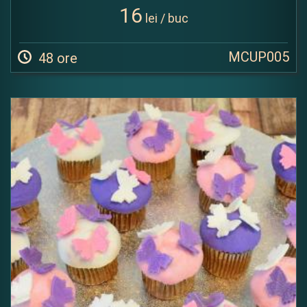
16
lei / buc
MCUP005
48 ore