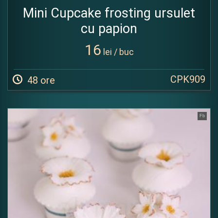
Mini Cupcake frosting ursulet
cu papion
16
lei / buc
CPK909
48 ore
Fb