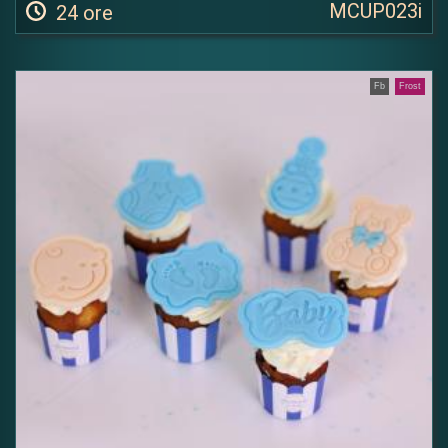
MCUP023i
24 ore
Fb
Frost