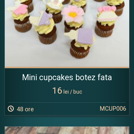
Mini cupcakes botez fata
16
lei / buc
MCUP006
48 ore