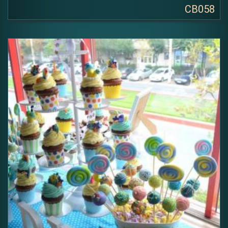
CB058