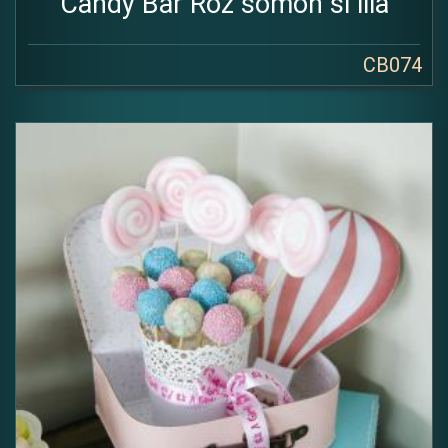
Candy Bar Roz somon si lila
CB074