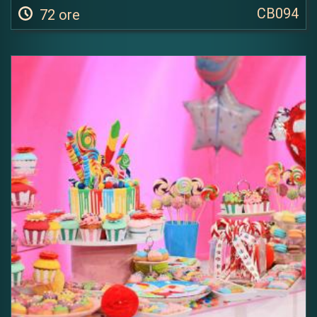
CB094
72 ore