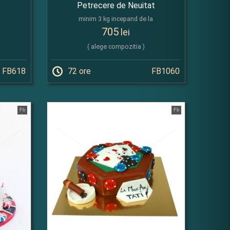
Petrecere de Neuitat
minim 3 kg incepand de la
705
lei
( alege compozitia )
FB618
72 ore
FB1060
Fb
Fb