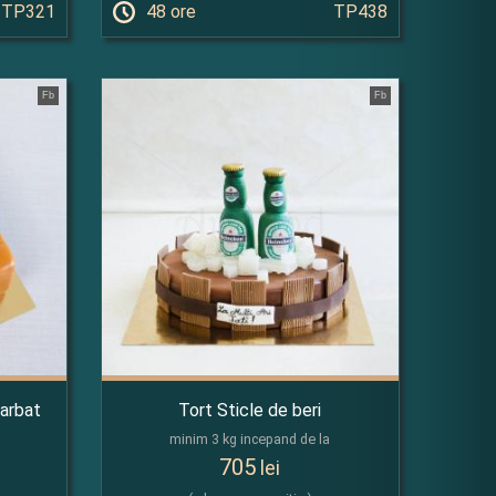
TP321
48 ore
TP438
Fb
Fb
barbat
Tort Sticle de beri
minim 3 kg incepand de la
705
lei