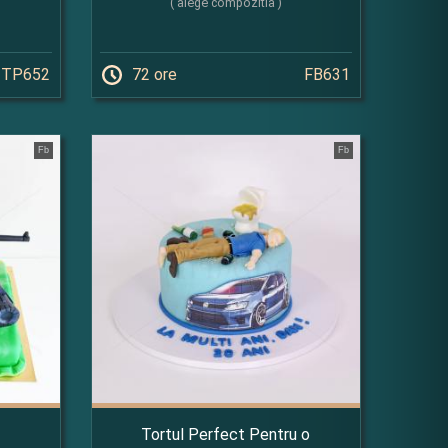
( alege compozitia )
TP652
72 ore
FB631
Fb
Fb
Tortul Perfect Pentru o