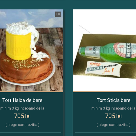
Fb
Tort Halba de bere
Tort Sticla bere
minim 3 kg incepand de la
minim 3 kg incepand de la
705
705
lei
lei
( alege compozitia )
( alege compozitia )