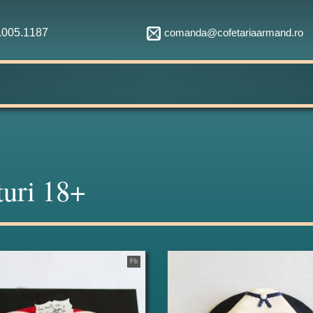
comanda@cofetariaarmand.ro
1.005.1187
turi 18+
Fb