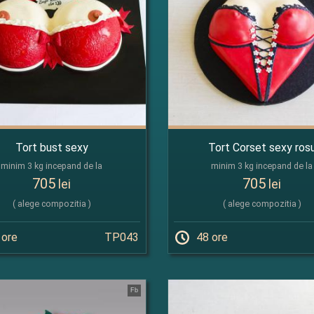
Tort bust sexy
Tort Corset sexy ros
minim 3 kg incepand de la
minim 3 kg incepand de la
705
705
lei
lei
( alege compozitia )
( alege compozitia )
 ore
TP043
48 ore
Fb