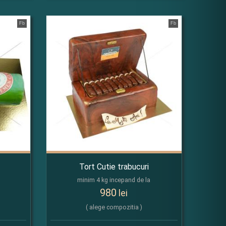
Fb
Fb
Tort Cutie trabucuri
minim 4 kg incepand de la
980
lei
( alege compozitia )