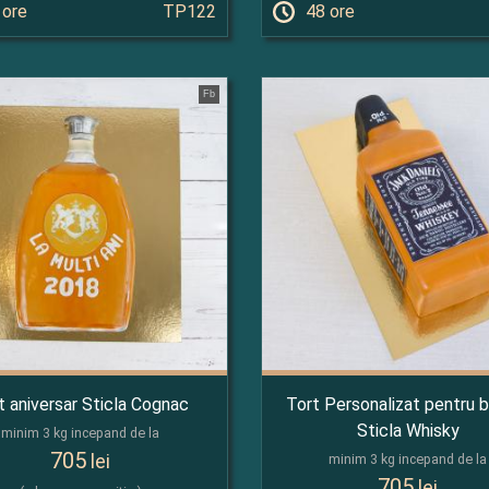
 ore
TP122
48 ore
Fb
t aniversar Sticla Cognac
Tort Personalizat pentru 
Sticla Whisky
minim 3 kg incepand de la
705
lei
minim 3 kg incepand de la
705
lei