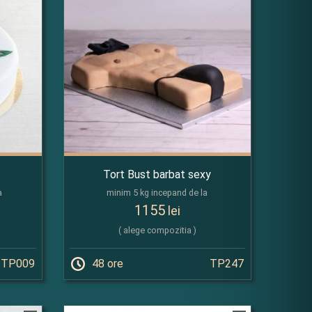
Tort Bust barbat sexy
a
minim 5 kg incepand de la
1155
lei
( alege compozitia )
TP009
48 ore
TP247