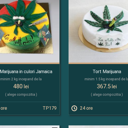
Marijuana in culori Jamaica
Tort Marijuana
minim 2 kg incepand de la
minim 1.5 kg incepand de l
480
367.5
lei
lei
( alege compozitia )
( alege compozitia )
 ore
TP179
24 ore