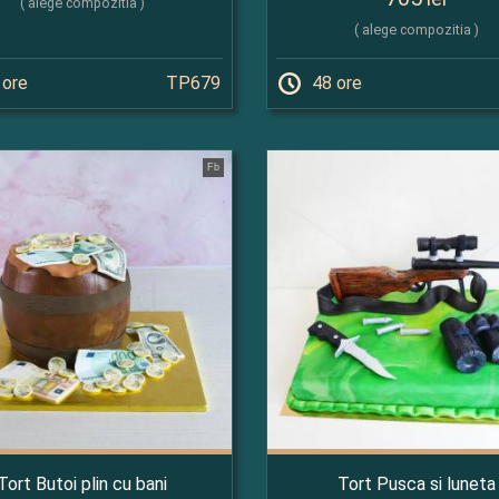
( alege compozitia )
( alege compozitia )
 ore
TP679
48 ore
Fb
Tort Butoi plin cu bani
Tort Pusca si luneta