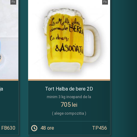
Fb
Fb
ja
Tort Halba de bere 2D
minim 3 kg incepand de la
705
lei
( alege compozitia )
FB630
48 ore
TP456