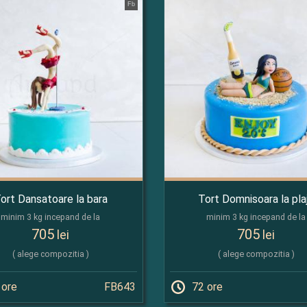
Fb
ort Dansatoare la bara
Tort Domnisoara la pla
minim 3 kg incepand de la
minim 3 kg incepand de la
705
705
lei
lei
( alege compozitia )
( alege compozitia )
 ore
FB643
72 ore