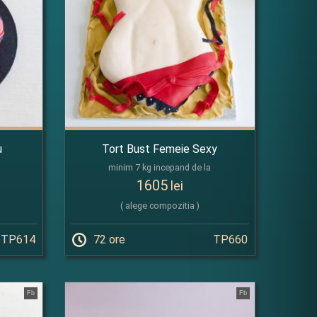
u
Tort Bust Femeie Sexy
minim 7 kg incepand de la
1605
lei
( alege compozitia )
TP614
72 ore
TP660
Fb
Fb