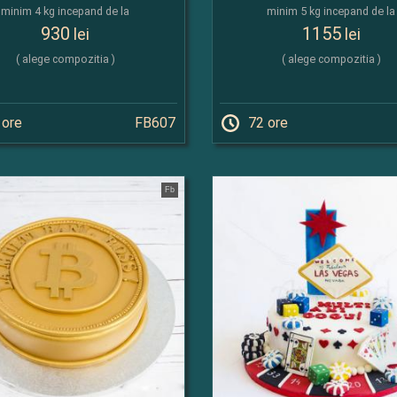
minim 4 kg incepand de la
minim 5 kg incepand de la
930
1155
lei
lei
( alege compozitia )
( alege compozitia )
 ore
FB607
72 ore
Fb