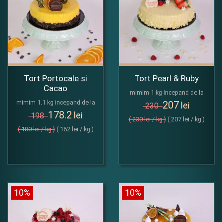
Tort Portocale si
Tort Pearl & Ruby
Cacao
mimim 1 kg incepand de la
mimim 1.1 kg incepand de la
207
lei
230
178.2
lei
198
( 230 lei / kg )
( 207 lei / kg )
( 180 lei / kg )
( 162 lei / kg )
10%
10%