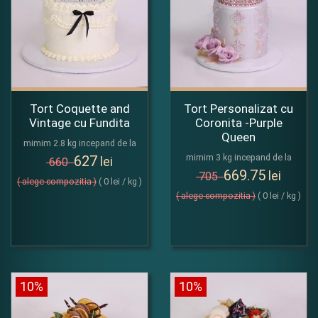
Tort Coquette and
Tort Personalizat cu
Vintage cu Fundita
Coronita -Purple
Queen
mimim 2.8 kg incepand de la
mimim 3 kg incepand de la
627
lei
660
669.75
lei
705
( alege compozitia )
( 0 lei / kg )
( alege compozitia )
( 0 lei / kg )
10%
10%