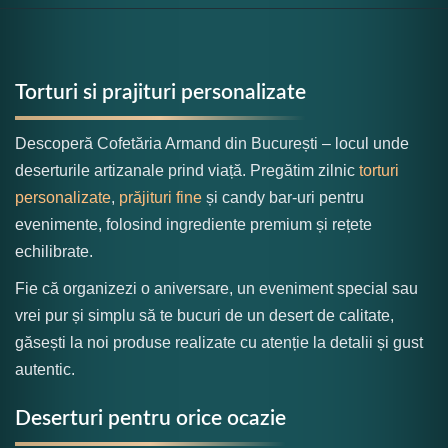
Torturi si prajituri personalizate
Descoperă Cofetăria Armand din București – locul unde
deserturile artizanale prind viață. Pregătim zilnic
torturi
personalizate
,
prăjituri fine
și candy bar-uri pentru
evenimente, folosind ingrediente premium și rețete
echilibrate.
Fie că organizezi o aniversare, un eveniment special sau
vrei pur și simplu să te bucuri de un desert de calitate,
găsești la noi produse realizate cu atenție la detalii și gust
autentic.
Deserturi pentru orice ocazie