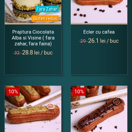
Fara Zahar
Gluten redus
Prajitura Ciocolata
Ecler cu cafea
Alba si Visine ( fara
26.1
lei / buc
29
zahar, fara faina)
28.8
lei / buc
32
10%
10%