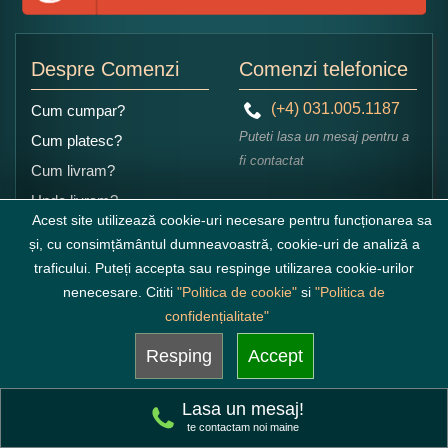
Despre Comenzi
Comenzi telefonice
(+4) 031.005.1187
Cum cumpar?
Puteti lasa un mesaj pentru a
Cum platesc?
fi contactat
Cum livram?
Unde livram?
L-V: 8:00-18:00
Acest site utilizează cookie-uri necesare pentru funcționarea sa
Politica de returnare
S-D: 8:00-16:00
și, cu consimțământul dumneavoastră, cookie-uri de analiză a
traficului. Puteți accepta sau respinge utilizarea cookie-urilor
Adresa laborator
Articole Blog
nenecesare. Cititi
"Politica de cookie"
si
"Politica de
confidențialitate"
Cofetaria ARMAND
Articole Cofetarie
Resping
Accept
Bucuresti
Str. Armand Călinescu
Candybar
Nr.25, Sec. 2
Lasa un mesaj!
te contactam noi maine
Contul meu
Configureaza candybar