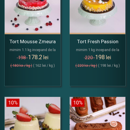
Tort Mousse Zmeura
Tort Fresh Passion
mimim 1.1 kg incepand de la
mimim 1 kg incepand de la
178.2
198
lei
lei
198
220
( 180 lei / kg )
( 162 lei / kg )
( 220 lei / kg )
( 198 lei / kg )
10%
10%