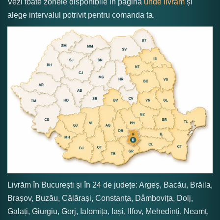
Vezi toate zonele disponibile în pagina
unde livrăm
și
alege intervalul potrivit pentru comanda ta.
Livrăm în București și în 24 de județe: Argeș, Bacău, Brăila,
Brașov, Buzău, Călărași, Constanța, Dâmbovița, Dolj,
Galați, Giurgiu, Gorj, Ialomița, Iași, Ilfov, Mehedinți, Neamț,