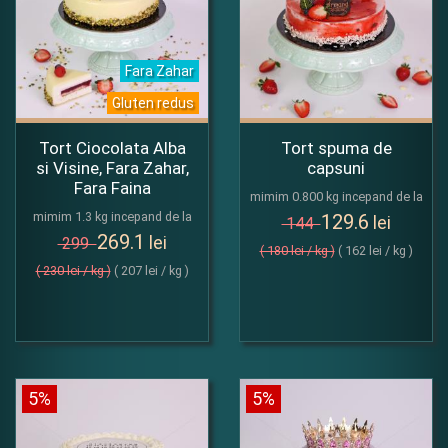
Fara Zahar
Gluten redus
Tort Ciocolata Alba
Tort spuma de
si Visine, Fara Zahar,
capsuni
Fara Faina
mimim 0.800 kg incepand de la
mimim 1.3 kg incepand de la
129.6
lei
144
269.1
lei
299
( 180 lei / kg )
( 162 lei / kg )
( 230 lei / kg )
( 207 lei / kg )
5%
5%