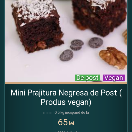
De post
Vegan
Mini Prajitura Negresa de Post (
Produs vegan)
minim 0.5 kg incepand de la
65
lei