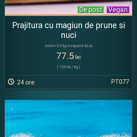
De post
Vegan
Prajitura cu magiun de prune si
nuci
minim 0.5 kg incepand de la
77.5
lei
( 155 lei / kg )
PT077
24 ore