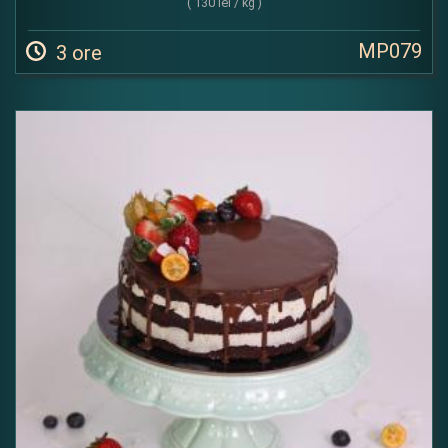
( 130 lei / kg )
MP079
3 ore