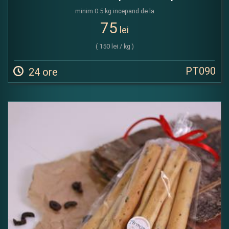
minim 0.5 kg incepand de la
75
lei
( 150 lei / kg )
PT090
24 ore