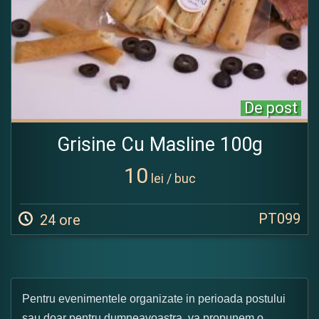
De post
Grisine Cu Masline 100g
10
lei / buc
PT099
24 ore
Pentru evenimentele organizate in perioada postului
sau doar pentru dumneavoastra, va propunem o