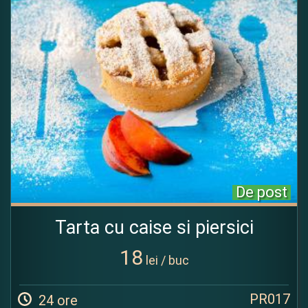
De post
Tarta cu caise si piersici
18
lei / buc
PR017
24 ore