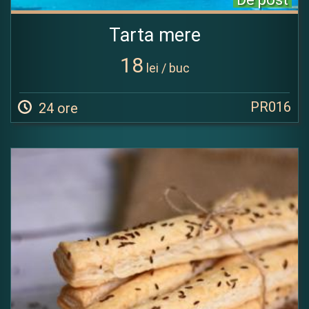
Tarta mere
18
lei / buc
PR016
24 ore