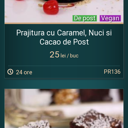
De post
Vegan
Prajitura cu Caramel, Nuci si
Cacao de Post
25
lei / buc
PR136
24 ore