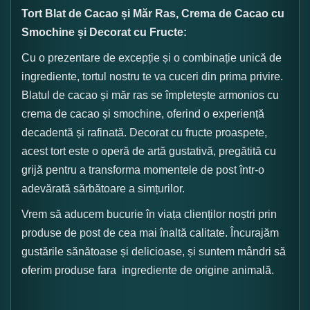
Tort Blat de Cacao și Măr Ras, Crema de Cacao cu
Smochine și Decorat cu Fructe:
Cu o prezentare de excepție și o combinație unică de
ingrediente, tortul nostru te va cuceri din prima privire.
Blatul de cacao și măr ras se împletește armonios cu
crema de cacao și smochine, oferind o experiență
decadentă și rafinată. Decorat cu fructe proaspete,
acest tort este o operă de artă gustativă, pregătită cu
grijă pentru a transforma momentele de post într-o
adevărată sărbătoare a simțurilor.
Vrem să aducem bucurie în viața clienților noștri prin
produse de post de cea mai înaltă calitate. Încurajăm
gustările sănătoase și delicioase, și suntem mândri să
oferim produse fara ingrediente de origine animală.