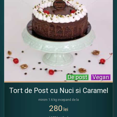
De post
Vegan
Tort de Post cu Nuci si Caramel
minim 1.6 kg incepand de la
280
lei