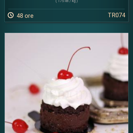
( 175 lei / kg )
TR074
48 ore