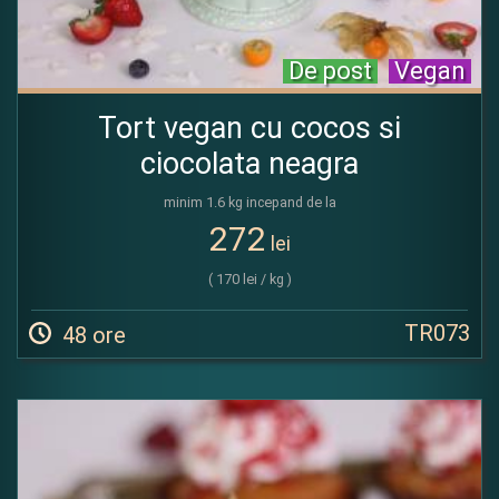
De post
Vegan
Tort vegan cu cocos si
ciocolata neagra
minim 1.6 kg incepand de la
272
lei
( 170 lei / kg )
TR073
48 ore