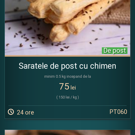
De post
Saratele de post cu chimen
minim 0.5 kg incepand de la
75
lei
( 150 lei / kg )
PT060
24 ore