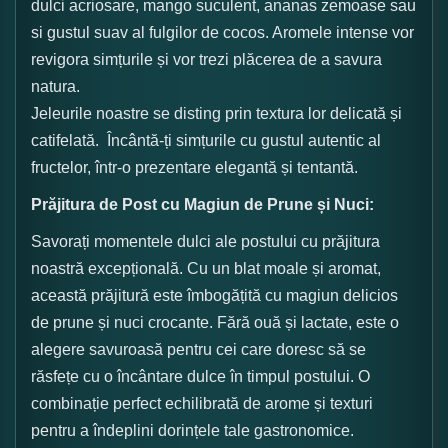
dulci acriosare, mango suculent, ananas zemoase sau
si gustul suav al fulgilor de cocos. Aromele intense vor
revigora simțurile și vor trezi plăcerea de a savura
natura.
Jeleurile noastre se disting prin textura lor delicată și
catifelată. Încântă-ți simțurile cu gustul autentic al
fructelor, într-o prezentare elegantă și tentantă.
Prăjitura de Post cu Magiun de Prune și Nuci:
Savorați momentele dulci ale postului cu prăjitura
noastră excepțională. Cu un blat moale și aromat,
această prăjitură este îmbogățită cu magiun delicios
de prune și nuci crocante. Fără ouă și lactate, este o
alegere savuroasă pentru cei care doresc să se
răsfețe cu o încântare dulce în timpul postului. O
combinație perfect echilibrată de arome și texturi
pentru a îndeplini dorințele tale gastronomice.