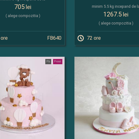
705
lei
minim 5.5 kg incepand de l
1267.5
lei
( alege compozitia )
( alege compozitia )
 ore
FB640
72 ore
Fb
Frost