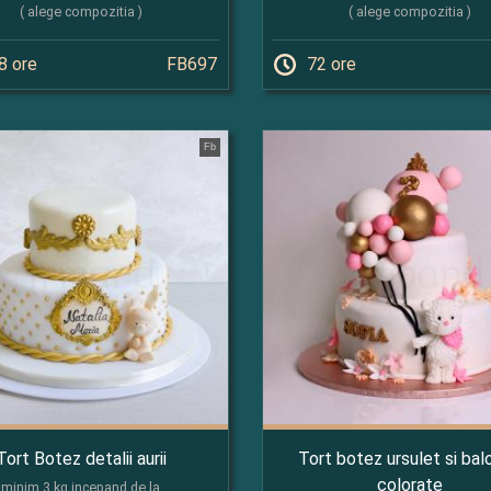
( alege compozitia )
( alege compozitia )
8 ore
FB697
72 ore
Fb
Tort Botez detalii aurii
Tort botez ursulet si bal
colorate
minim 3 kg incepand de la