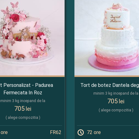
t Personalizat - Padurea
Tort de botez Dantela de
Fermecata In Roz
minim 3 kg incepand de la
705
lei
minim 3 kg incepand de la
705
lei
( alege compozitia )
( alege compozitia )
 ore
FR62
72 ore