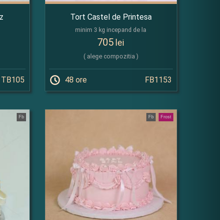
z
Tort Castel de Printesa
minim 3 kg incepand de la
705
lei
( alege compozitia )
TB105
48 ore
FB1153
Fb
Fb
Frost