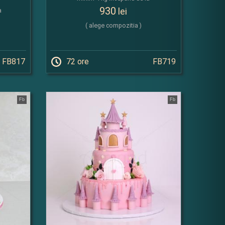
930
lei
a
( alege compozitia )
FB817
72 ore
FB719
Fb
Fb