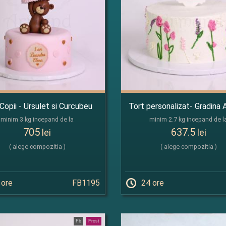
Copii - Ursulet si Curcubeu
Tort personalizat- Gradina 
minim 3 kg incepand de la
minim 2.7 kg incepand de l
705
637.5
lei
lei
( alege compozitia )
( alege compozitia )
 ore
FB1195
24 ore
Fb
Frost