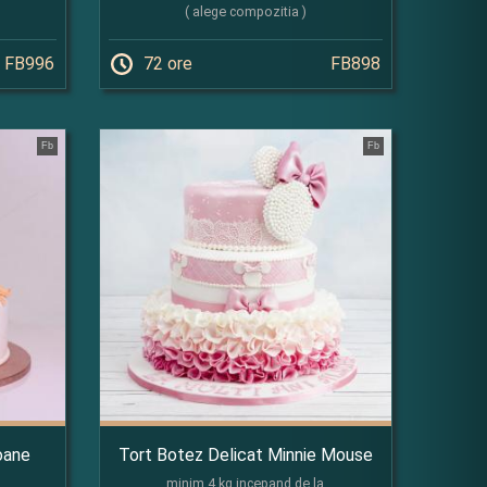
( alege compozitia )
FB996
72 ore
FB898
Fb
Fb
oane
Tort Botez Delicat Minnie Mouse
minim 4 kg incepand de la