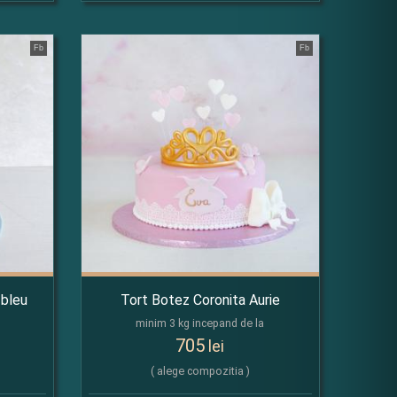
Fb
Fb
 bleu
Tort Botez Coronita Aurie
minim 3 kg incepand de la
705
lei
( alege compozitia )