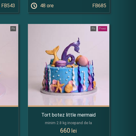
FB543
48 ore
FB685
Fb
Fb
Frost
Tort botez little mermaid
minim 2.8 kg incepand de la
660
lei