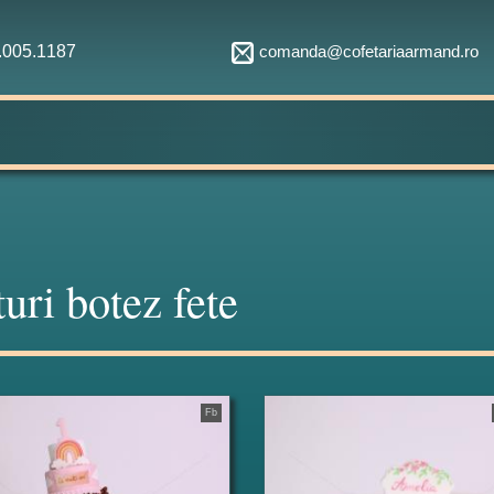
comanda@cofetariaarmand.ro
1.005.1187
turi botez fete
Fb