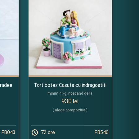
gradee
Tort botez Casuta cu indragostiti
minim 4 kg incepand de la
930
lei
( alege compozitia )
FB043
72 ore
FB540