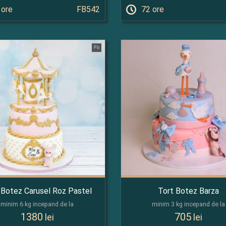
 ore
FB542
72 ore
Fb
 Botez Carusel Roz Pastel
Tort Botez Barza
minim 6 kg incepand de la
minim 3 kg incepand de la
1380
705
lei
lei