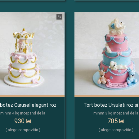
Fb
 botez Carusel elegant roz
Tort botez Ursuleti roz si
minim 4 kg incepand de la
minim 3 kg incepand de la
930
705
lei
lei
( alege compozitia )
( alege compozitia )