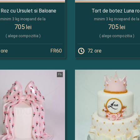
 Roz cu Ursulet si Baloane
Tort de botez Luna ro
minim 3 kg incepand de la
minim 3 kg incepand de la
705
705
lei
lei
( alege compozitia )
( alege compozitia )
 ore
FR60
72 ore
Fb