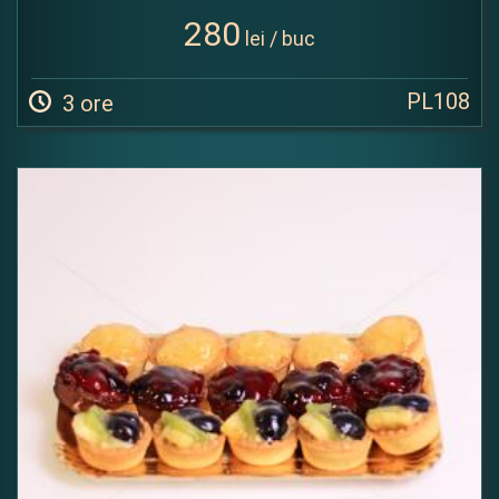
280
lei / buc
PL108
3 ore