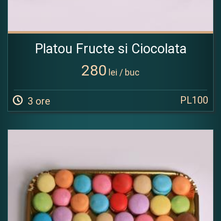
Platou Fructe si Ciocolata
280
lei / buc
PL100
3 ore