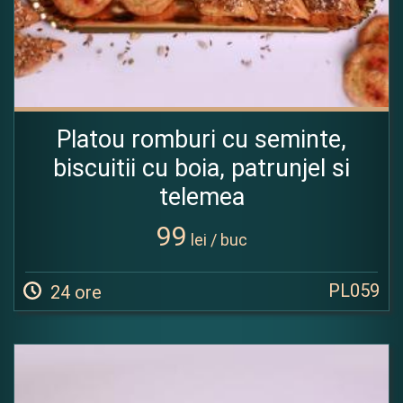
Platou romburi cu seminte,
biscuitii cu boia, patrunjel si
telemea
99
lei / buc
PL059
24 ore