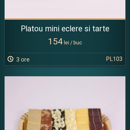
Platou mini eclere si tarte
154
lei / buc
PL103
3 ore