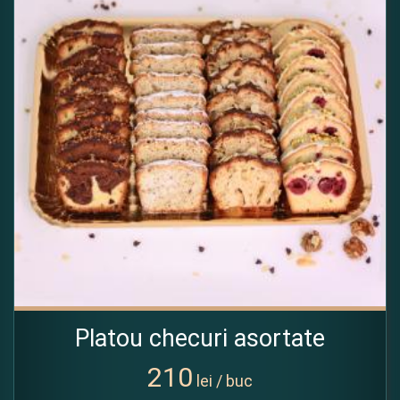
Platou checuri asortate
210
lei / buc