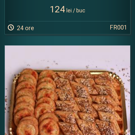
124
lei / buc
FR001
24 ore