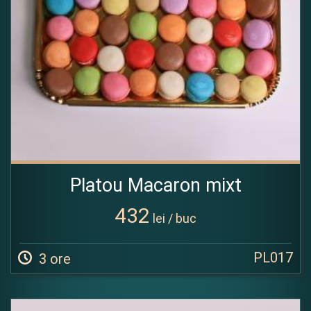
Platou Macaron mixt
432
lei / buc
PL017
3 ore