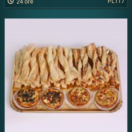
PL117
24 ore