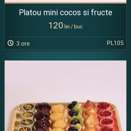
Platou mini cocos si fructe
120
lei / buc
PL105
3 ore