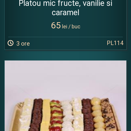
Platou mic fructe, vanilie si
caramel
65
lei / buc
PL114
3 ore