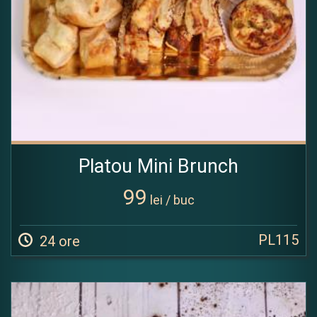
Platou Mini Brunch
99
lei / buc
PL115
24 ore