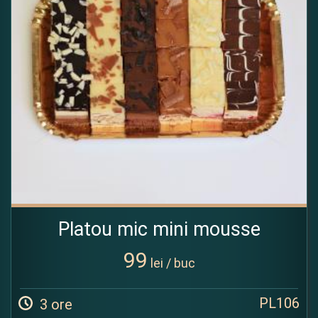
Platou mic mini mousse
99
lei / buc
PL106
3 ore