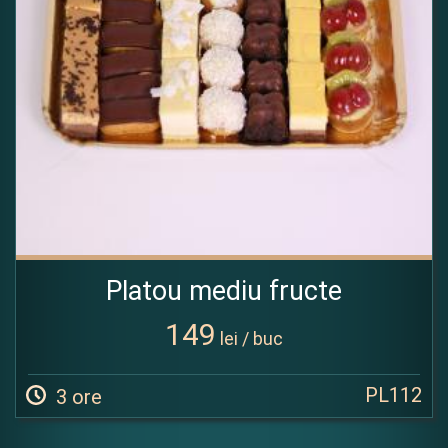
Platou mediu fructe
149
lei / buc
PL112
3 ore