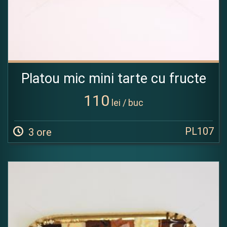
Platou mic mini tarte cu fructe
110
lei / buc
PL107
3 ore