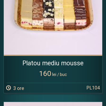
Platou mediu mousse
160
lei / buc
PL104
3 ore