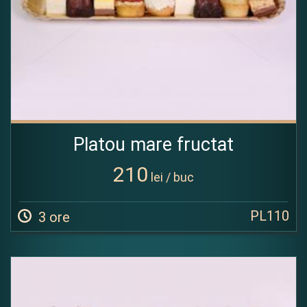
Platou mare fructat
210
lei / buc
PL110
3 ore