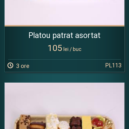
Platou patrat asortat
105
lei / buc
PL113
3 ore