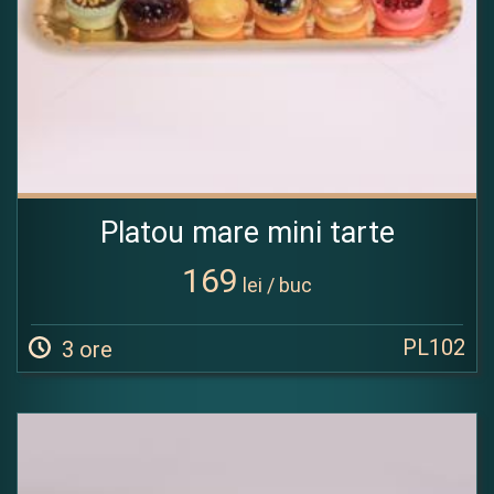
Platou mare mini tarte
169
lei / buc
PL102
3 ore