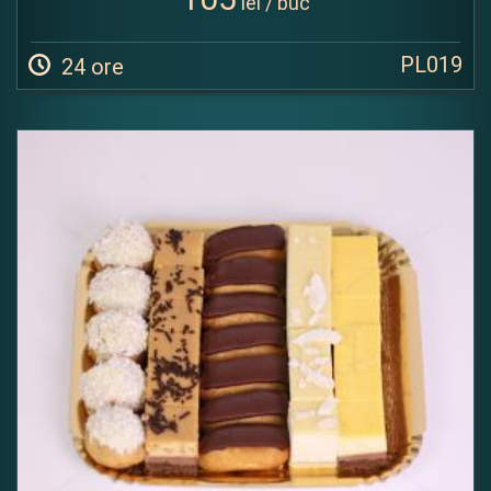
lei / buc
PL019
24 ore