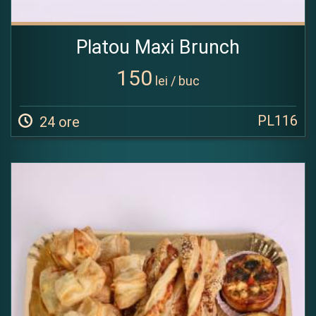
Platou Maxi Brunch
150
lei / buc
PL116
24 ore