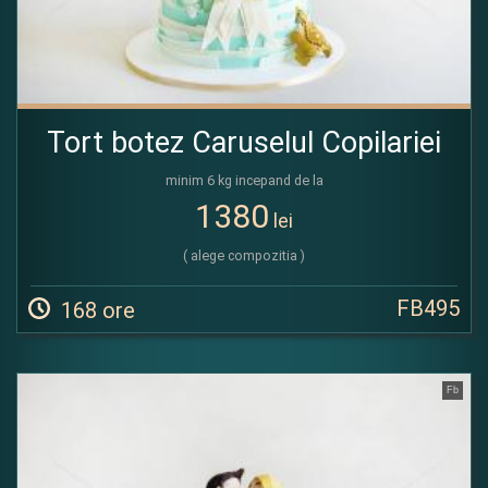
Tort botez Caruselul Copilariei
minim 6 kg incepand de la
1380
lei
( alege compozitia )
FB495
168 ore
Fb