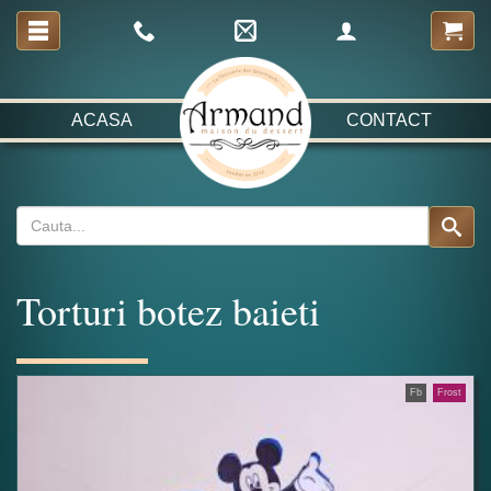
ACASA
CONTACT
Torturi botez baieti
Fb
Frost