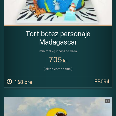
Tort botez personaje
Madagascar
minim 3 kg incepand de la
705
lei
( alege compozitia )
FB094
168 ore
Fb