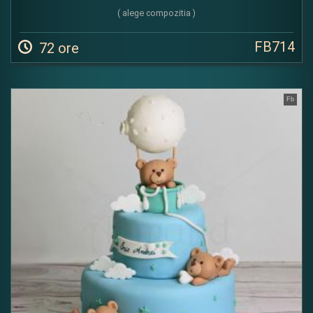
( alege compozitia )
FB714
72 ore
Fb