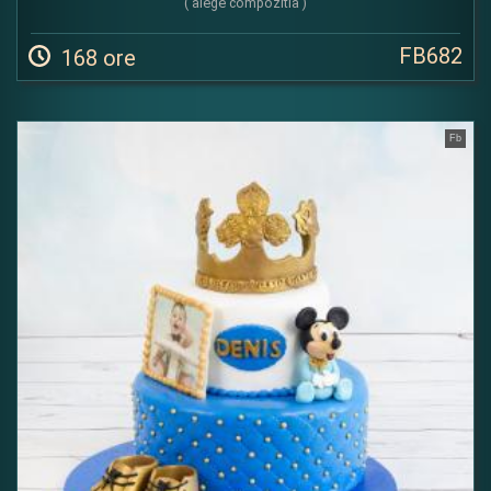
( alege compozitia )
FB682
168 ore
Fb