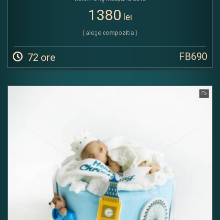
1380
lei
( alege compozitia )
FB690
72 ore
Fb