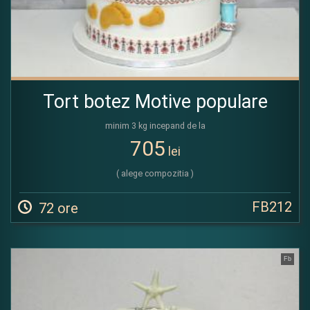
Tort botez Motive populare
minim 3 kg incepand de la
705
lei
( alege compozitia )
FB212
72 ore
Fb