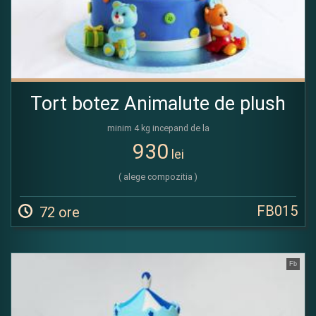
Tort botez Animalute de plush
minim 4 kg incepand de la
930
lei
( alege compozitia )
FB015
72 ore
Fb