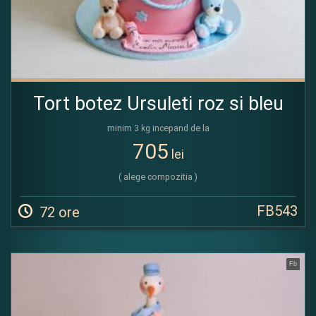
Tort botez Ursuleti roz si bleu
minim 3 kg incepand de la
705
lei
( alege compozitia )
FB543
72 ore
Fb