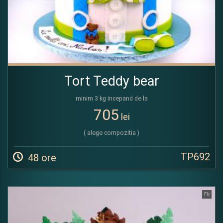
Tort Teddy bear
minim 3 kg incepand de la
705
lei
( alege compozitia )
TP692
48 ore
Fb