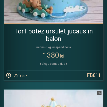
Tort botez ursulet jucaus in
balon
minim 6 kg incepand de la
1380
lei
( alege compozitia )
FB811
72 ore
Fb