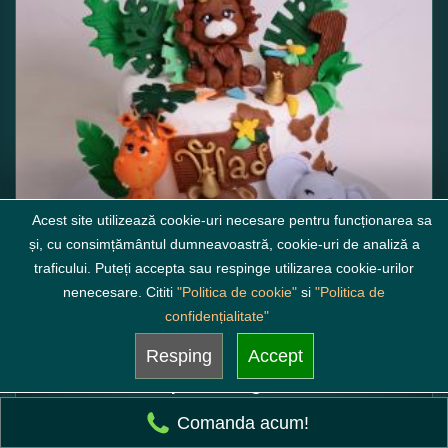
Acest site utilizează cookie-uri necesare pentru funcționarea sa
și, cu consimțământul dumneavoastră, cookie-uri de analiză a
traficului. Puteți accepta sau respinge utilizarea cookie-urilor
nenecesare. Cititi
"Politica de cookie"
si
"Politica de
confidențialitate"
Resping
Accept
Tort copii Jungla vesela
minim 3 kg incepand de la
Comanda acum!
780