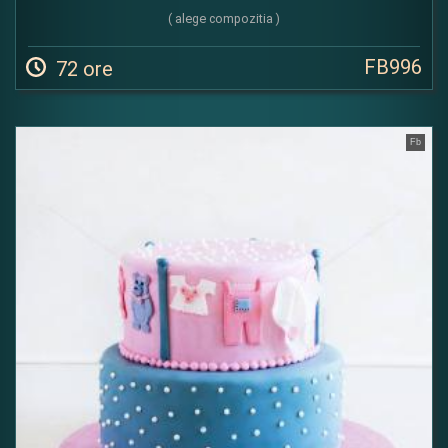
( alege compozitia )
FB996
72 ore
Fb