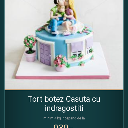
Tort botez Casuta cu
indragostiti
minim 4 kg incepand de la
930