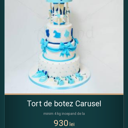
Tort de botez Carusel
minim 4 kg incepand de la
930
lei