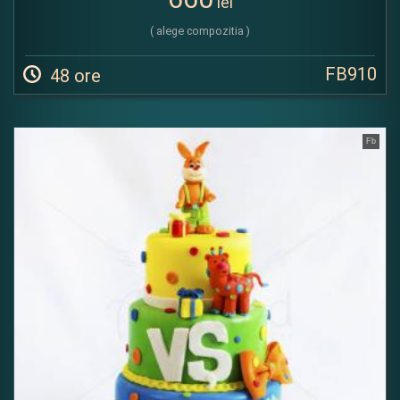
lei
( alege compozitia )
FB910
48 ore
Fb