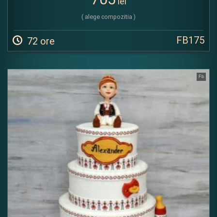
lei
( alege compozitia )
FB175
72 ore
Fb