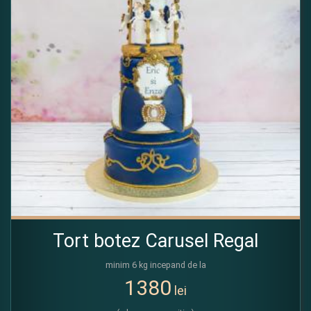
Tort botez Carusel Regal
minim 6 kg incepand de la
1380
lei