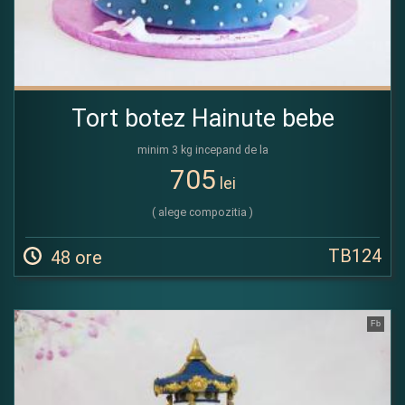
Tort botez Hainute bebe
minim 3 kg incepand de la
705
lei
( alege compozitia )
TB124
48 ore
Fb