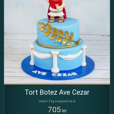
Tort Botez Ave Cezar
minim 3 kg incepand de la
705
lei