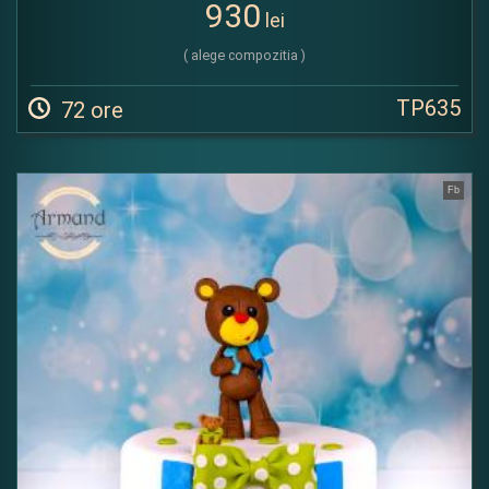
930
lei
( alege compozitia )
TP635
72 ore
Fb