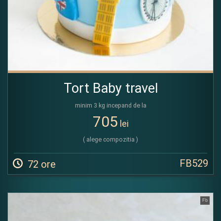
Tort Baby travel
minim 3 kg incepand de la
705
lei
( alege compozitia )
FB529
72 ore
Fb