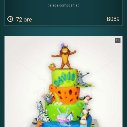
( alege compozitia )
FB089
72 ore
Fb