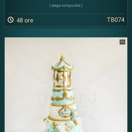
( alege compozitia )
TB074
48 ore
Fb