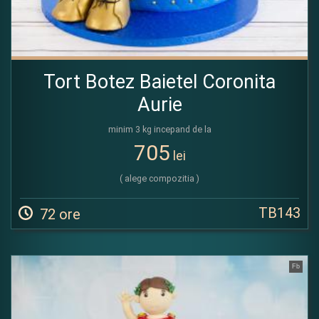
Tort Botez Baietel Coronita
Aurie
minim 3 kg incepand de la
705
lei
( alege compozitia )
TB143
72 ore
Fb