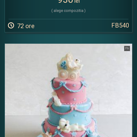
lei
( alege compozitia )
FB540
72 ore
Fb