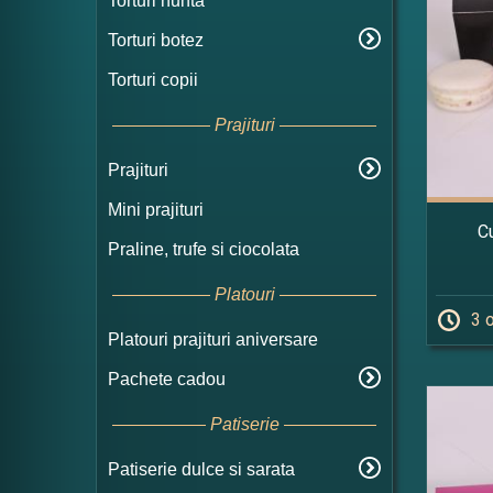
Torturi nunta
Torturi botez
Torturi copii
Prajituri
Prajituri
Mini prajituri
C
Praline, trufe si ciocolata
Platouri
3 
Platouri prajituri aniversare
Pachete cadou
Patiserie
Patiserie dulce si sarata