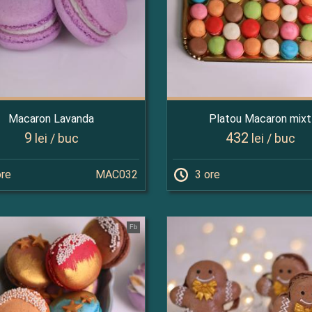
Macaron Lavanda
Platou Macaron mixt
9
432
lei / buc
lei / buc
ore
MAC032
3 ore
Fb