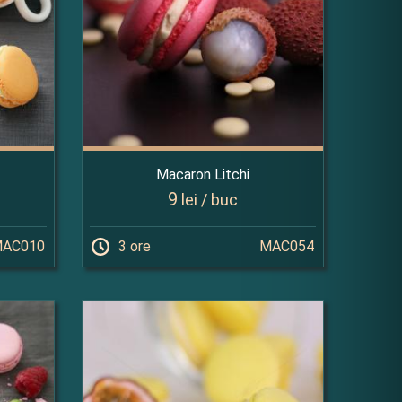
Macaron Litchi
9
lei / buc
AC010
3 ore
MAC054