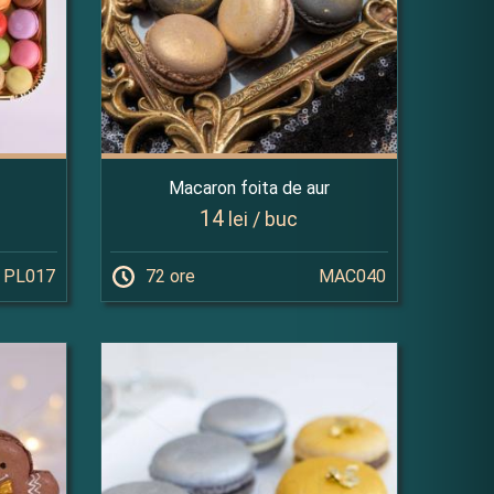
Macaron foita de aur
14
lei / buc
PL017
72 ore
MAC040