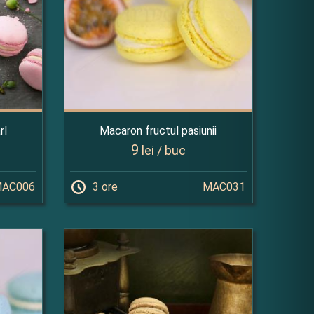
rl
Macaron fructul pasiunii
9
lei / buc
AC006
3 ore
MAC031