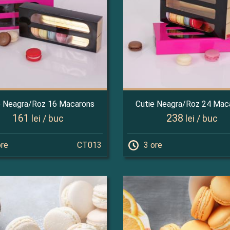
e Neagra/Roz 16 Macarons
Cutie Neagra/Roz 24 Mac
161
238
lei / buc
lei / buc
ore
CT013
3 ore