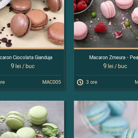
aron Ciocolata Gianduja
Macaron Zmeura - Pea
9
9
lei / buc
lei / buc
ore
MAC005
3 ore
M