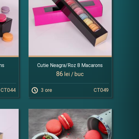
ns
Cutie Neagra/Roz 8 Macarons
86
lei / buc
CT044
3 ore
CT049