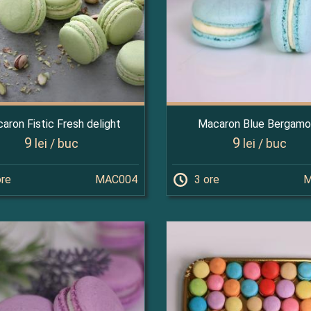
aron Fistic Fresh delight
Macaron Blue Bergamo
9
9
lei / buc
lei / buc
ore
MAC004
3 ore
M