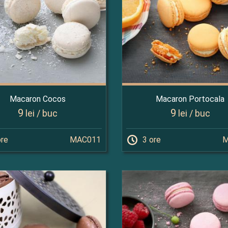
Macaron Cocos
Macaron Portocala
9
9
lei / buc
lei / buc
ore
MAC011
3 ore
M