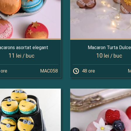
carons asortat elegant
Macaron Turta Dulce
11
10
lei / buc
lei / buc
 ore
MAC058
48 ore
M