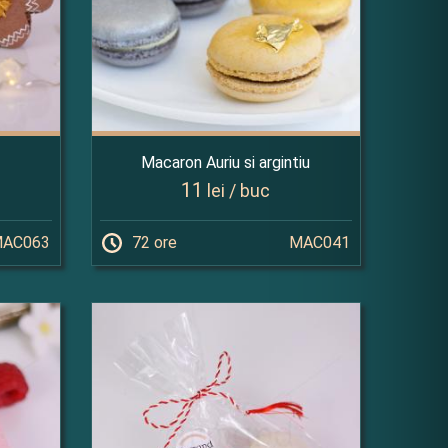
Macaron Auriu si argintiu
11
lei / buc
AC063
72 ore
MAC041