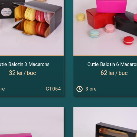
utie Balotin 3 Macarons
Cutie Balotin 6 Macaro
32
62
lei / buc
lei / buc
ore
CT054
3 ore