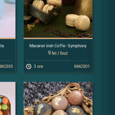
ta
Macaron Irish Coffe- Symphony
9
lei / buc
AC030
3 ore
MAC001
Fb