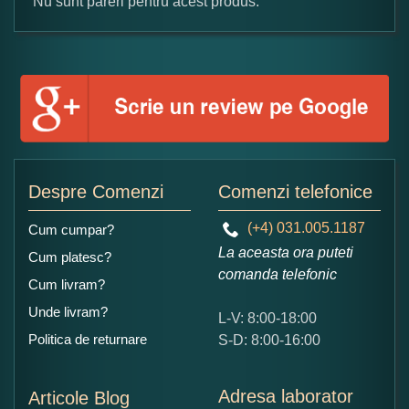
Nu sunt pareri pentru acest produs.
Formular pareri client
Numele dumneavoastra:
Adaugati o parere despre acest produs:
Despre Comenzi
Comenzi telefonice
(+4) 031.005.1187
Cum cumpar?
La aceasta ora puteti
Cum platesc?
comanda telefonic
Cum livram?
Unde livram?
L-V: 8:00-18:00
Ce nota acordati acestui produs?
Politica de returnare
S-D: 8:00-16:00
1
2
3
4
5
Nu tocmai bun
Excelent!
Adresa laborator
Articole Blog