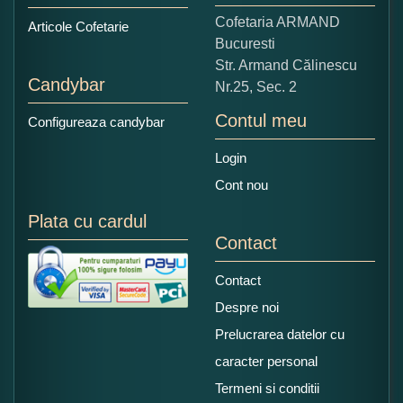
Copiati alaturi numarul din imagine:
Cofetaria ARMAND
Articole Cofetarie
Bucuresti
Str. Armand Călinescu
Candybar
Nr.25, Sec. 2
Contul meu
Configureaza candybar
Login
Cont nou
Plata cu cardul
Contact
Contact
Despre noi
Prelucrarea datelor cu
caracter personal
Termeni si conditii