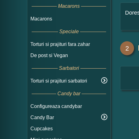
Macarons
Dore
Macarons
Speciale
Torturi si prajituri fara zahar
2
De post si Vegan
Sarbatori
Torturi si prajituri sarbatori
Candy bar
Configureaza candybar
Candy Bar
Cupcakes