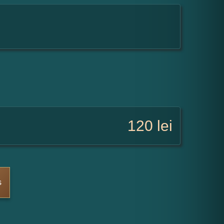
120
lei
s