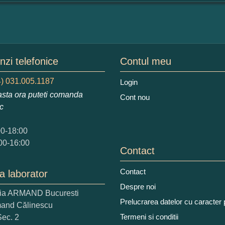
mular pareri client
mele dumneavoastra:
zi telefonice
Contul meu
augati o parere despre acest produs:
) 031.005.1187
Login
sta ora puteti comanda
Cont nou
ic
00-18:00
00-16:00
Contact
 nota acordati acestui produs?
Contact
a laborator
2
3
4
5
Despre noi
tocmai bun
Excelent!
ria ARMAND Bucuresti
Prelucrarea datelor cu caracter
mand Călinescu
Termeni si conditii
Sec. 2
iati alaturi numarul din imagine: