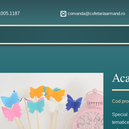
comanda@cofetariaarmand.ro
1.005.1187
Aca
Cod pro
Special 
tematice