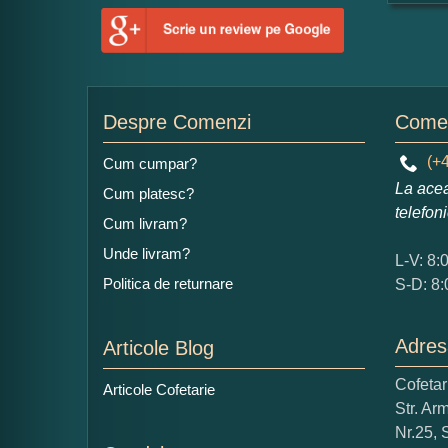
For
Nu
Despre Comenzi
Comen
Ad
(+4
Cum cumpar?
La acea
Cum platesc?
telefon
Cum livram?
Unde livram?
L-V: 8:
Politica de returnare
S-D: 8:
Ce
Adres
Articole Blog
1
Nu 
Cofeta
Articole Cofetarie
Str. Ar
Nr.25, 
Cop