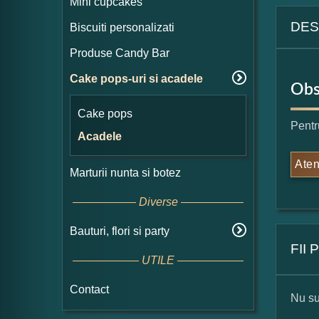
Mini cupcakes
DES
Biscuiti personalizati
Produse Candy Bar
Cake pops-uri si acadele
Obs
Cake pops
Pentr
Acadele
Aten
Marturii nunta si botez
Diverse
Bauturi, flori si party
FII
UTILE
Contact
Nu su