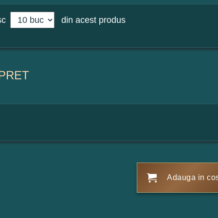
sc
din acest produs
PRET
Adauga in co