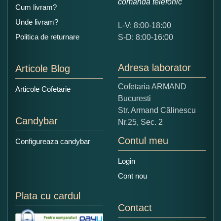
comanda telefonic
Cum livram?
Unde livram?
L-V: 8:00-18:00
Ce nota acordati acestui produs?
Politica de returnare
S-D: 8:00-16:00
1
2
3
4
5
Nu tocmai bun
Excelent!
Adresa laborator
Articole Blog
Copiati alaturi numarul din imagine:
Cofetaria ARMAND
Articole Cofetarie
Bucuresti
Str. Armand Călinescu
Candybar
Nr.25, Sec. 2
Contul meu
Configureaza candybar
Login
Cont nou
Plata cu cardul
Contact