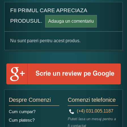
FII PRIMUL CARE APRECIAZA
PRODUSUL.
Adauga un comentariu
Nu sunt pareri pentru acest produs.
Formular pareri client
Numele dumneavoastra:
Adaugati o parere despre acest produs:
Despre Comenzi
Comenzi telefonice
(+4) 031.005.1187
Cum cumpar?
Puteti lasa un mesaj pentru a
Cum platesc?
fi contactat