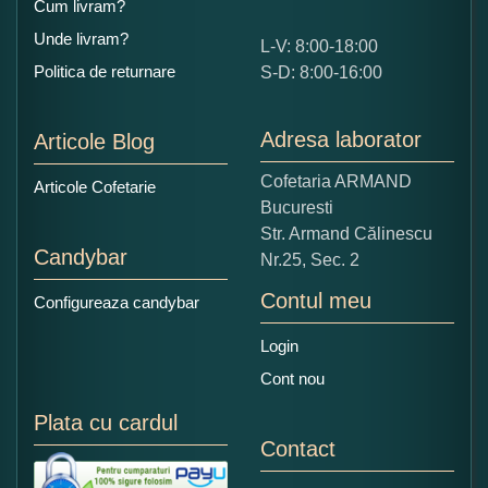
Cum livram?
Unde livram?
L-V: 8:00-18:00
Ce nota acordati acestui produs?
Politica de returnare
S-D: 8:00-16:00
1
2
3
4
5
Nu tocmai bun
Excelent!
Adresa laborator
Articole Blog
Copiati alaturi numarul din imagine:
Cofetaria ARMAND
Articole Cofetarie
Bucuresti
Str. Armand Călinescu
Candybar
Nr.25, Sec. 2
Contul meu
Configureaza candybar
Login
Cont nou
Plata cu cardul
Contact