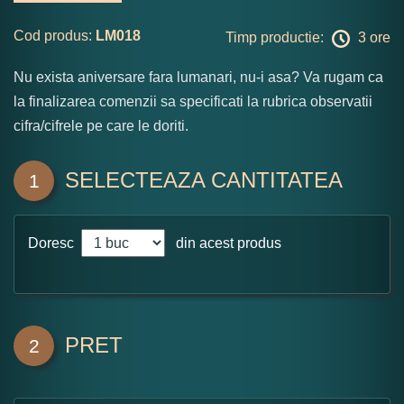
Cod produs:
LM018
Timp productie:
3 ore
Nu exista aniversare fara lumanari, nu-i asa? Va rugam ca
la finalizarea comenzii sa specificati la rubrica observatii
cifra/cifrele pe care le doriti.
SELECTEAZA CANTITATEA
1
Doresc
din acest produs
PRET
2