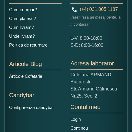
(+4) 031.005.1187
Cum cumpar?
Puteti lasa un mesaj pentru a
Cum platesc?
fi contactat
Cum livram?
Unde livram?
L-V: 8:00-18:00
Ce nota acordati acestui produs?
Politica de returnare
S-D: 8:00-16:00
1
2
3
4
5
Nu tocmai bun
Excelent!
Adresa laborator
Articole Blog
Copiati alaturi numarul din imagine:
Cofetaria ARMAND
Articole Cofetarie
Bucuresti
Str. Armand Călinescu
Candybar
Nr.25, Sec. 2
Contul meu
Configureaza candybar
Login
Cont nou