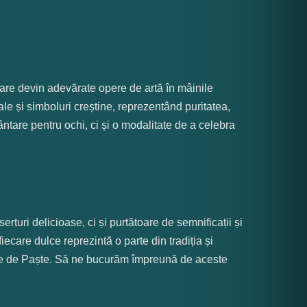
 care devin adevărate opere de artă în mâinile
le și simboluri creștine, reprezentând puritatea,
ntare pentru ochi, ci și o modalitate de a celebra
erturi delicioase, ci și purtătoare de semnificații și
iecare dulce reprezintă o parte din tradiția și
stre de Paște. Să ne bucurăm împreună de aceste