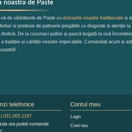
a noastra de Paste
-vă de sărbătorile de Paște cu
dulciurile noastre tradiționale
și d
, torturi și produse de patiserie pregătite cu dragoste și atenție l
 festivă. De la cozonaci pufosi și pască bogată la ouă încondeiat
 a tradiției și calității noastre impecabile. Comandați acum și ad
oastră!
zi telefonice
Contul meu
) 031.005.1187
Login
sta ora puteti comanda
Cont nou
ic