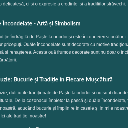
 delicatesă, ci și o expresie a credinței și a tradițiilor străvechi.
 Încondeiate - Artă și Simbolism
radiție îndrăgită de Paște la ortodocși este încondeierea ouălor,
or pricepuți. Ouăle încondeiate sunt decorate cu motive tradiționa
uă și renașterea. Aceste ouă frumos decorate sunt nu doar o încâ
ărbătorii.
uzie: Bucurie și Tradiție în Fiecare Mușcătură
zie, dulciurile tradiționale de Paște la ortodocși nu sunt doar des
lturale. De la cozonacul îmbietor la pască și ouăle încondeiate, f
 noastră, aducând bucurie și împlinire în casele și inimile noa
lci ale tradiției noastre!