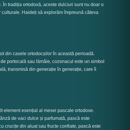
i. În tradiția ortodoxă, aceste dulciuri sunt nu doar o
lor culturale. Haideți să explorăm împreună câteva
sit din casele ortodocșilor în această perioadă.
ajă de portocală sau lămâie, cozonacul este un simbol
onală, transmisă din generație în generație, care îi
 alt element esențial al mesei pascale ortodoxe.
brânză de vaci dulce și parfumată, pască este
u crucițe din aluat sau fructe confiate, pască este