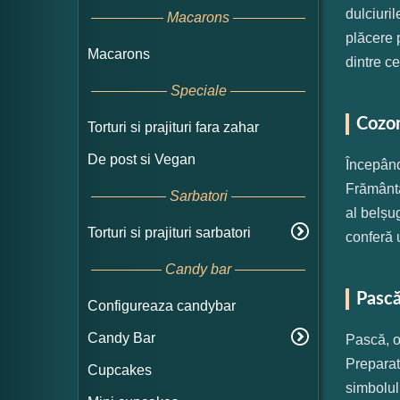
dulciuril
Macarons
plăcere 
Macarons
dintre ce
Speciale
Cozon
Torturi si prajituri fara zahar
De post si Vegan
Începând
Frământa
Sarbatori
al belșug
Torturi si prajituri sarbatori
conferă 
Candy bar
Pască
Configureaza candybar
Candy Bar
Pască, o
Preparat
Cupcakes
simbolul