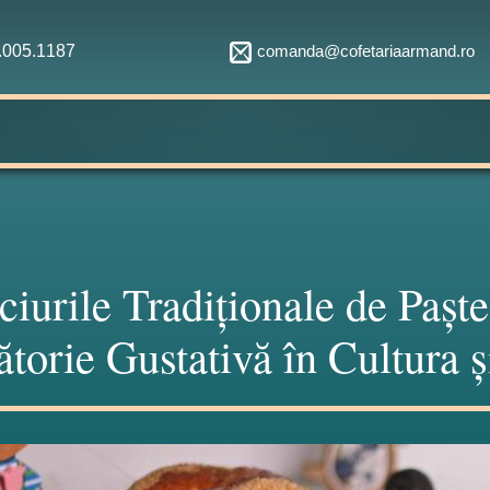
comanda@cofetariaarmand.ro
1.005.1187
ciurile Tradiționale de Pașt
ătorie Gustativă în Cultura ș