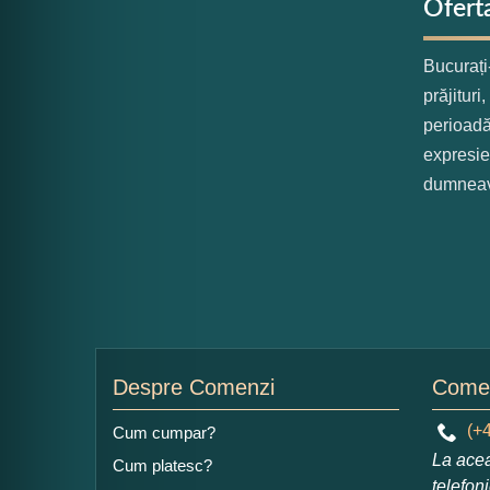
Ofert
Bucurați
prăjituri
perioadă
expresie
dumneav
Despre Comenzi
Comen
(+4
Cum cumpar?
La acea
Cum platesc?
telefon