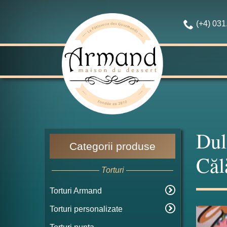
(+4) 03
Dul
Categorii produse
Căl
Torturi
Torturi Armand
Torturi personalizate