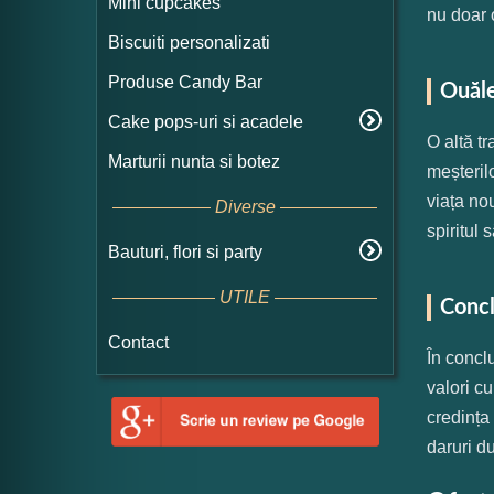
Mini cupcakes
nu doar o
Biscuiti personalizati
Produse Candy Bar
Ouăle
Cake pops-uri si acadele
O altă t
Marturii nunta si botez
meșteril
viața no
Diverse
spiritul s
Bauturi, flori si party
UTILE
Concl
Contact
În conclu
valori cu
credința
daruri du