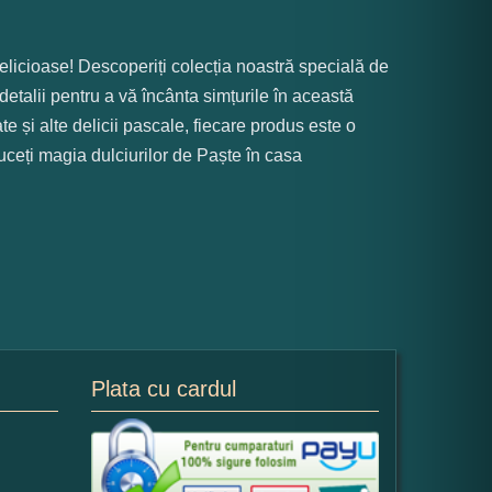
elicioase! Descoperiți colecția noastră specială de
a detalii pentru a vă încânta simțurile în această
e și alte delicii pascale, fiecare produs este o
uceți magia dulciurilor de Paște în casa
Plata cu cardul