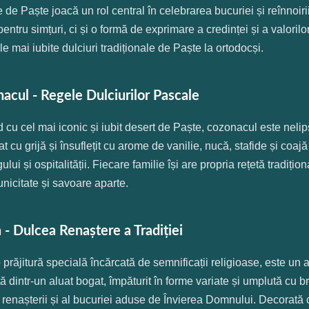
e de Paște joacă un rol central în celebrarea bucuriei și reînnoiri
pentru simțuri, ci și o formă de exprimare a credinței și a valori
le mai iubite dulciuri tradiționale de Paște la ortodocși.
acul - Regele Dulciurilor Pascale
 cu cel mai iconic și iubit desert de Paște, cozonacul este nelip
t cu grijă și însuflețit cu arome de vanilie, nucă, stafide și co
ului și ospitalității. Fiecare familie își are propria rețetă tradiți
unicitate și savoare aparte.
 - Dulcea Renaștere a Tradiției
 prăjitură specială încărcată de semnificații religioase, este un
ă dintr-un aluat bogat, împăturit în forme variate și umplută cu 
 renașterii și al bucuriei aduse de Învierea Domnului. Decorată c