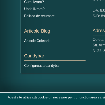
Cum livram?
Unde livram?
L-V: 8:
Politica de returnare
S-D: 8:
Adres
Articole Blog
Cofeta
Articole Cofetarie
Str. Ar
Nr.25, 
Candybar
Configureaza candybar
Acest site utilizează cookie-uri necesare pentru funcționarea sa și