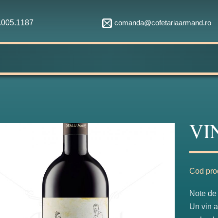
comanda@cofetariaarmand.ro
1.005.1187
VI
Cod pro
Note de
Un vin a