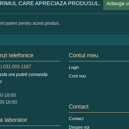
 PRIMUL CARE APRECIAZA PRODUSUL.
Adauga u
nt pareri pentru acest produs.
mular pareri client
mele dumneavoastra:
zi telefonice
Contul meu
) 031.005.1187
Login
sta ora puteti comanda
Cont nou
augati o parere despre acest produs:
ic
00-18:00
00-16:00
Contact
Contact
a laborator
 nota acordati acestui produs?
Despre noi