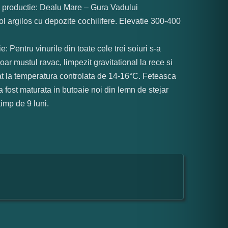
 productie: Dealu Mare – Gura Vadului
ol argilos cu depozite cochilifere. Elevatie 300-400
ie: Pentru vinurile din toate cele trei soiuri s-a
doar mustul ravac, limpezit gravitational la rece si
t la temperatura controlata de 14-16°C. Feteasca
 fost maturata in butoaie noi din lemn de stejar
timp de 9 luni.