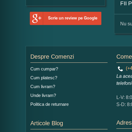
FII
Nu su
For
Nu
Despre Comenzi
Comen
(+4
Cum cumpar?
La acea
Cum platesc?
Ad
telefon
Cum livram?
Unde livram?
L-V: 8:
Politica de returnare
S-D: 8:
Adres
Articole Blog
Ce