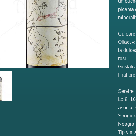
un buche
picanta 
minerali
Culoare
Olfactiv
la dulce
rosu.
Gustativ
final pr
Servire
La 8 -10
asociate
Strugur
Neagra
Tip vin