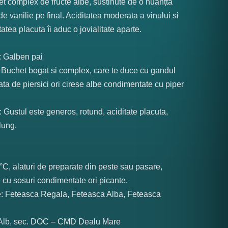
t complex de fructe albe, sustinute de o nuanțta
de vanilie pe final. Aciditatea moderata a vinului si
tatea placuta îi aduc o jovialitate aparte.
: Galben pai
: Buchet bogat si complex, care te duce cu gandul
ata de piersici ori cirese albe condimentate cu piper
: Gustul este generos, rotund, aciditate placuta,
elung.
°C, alaturi de preparate din peste sau pasare,
 cu sosuri condimentate ori picante.
e: Feteasca Regala, Feteasca Alba, Feteasca
: Alb, sec. DOC – CMD Dealu Mare