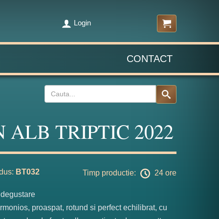
Login
CONTACT
N ALB TRIPTIC 2022
dus:
BT032
Timp productie:
24 ore
 degustare
rmonios, proaspat, rotund si perfect echilibrat, cu