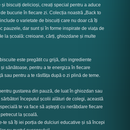
și biscuiți delicioși, creați special pentru a aduce
 de bucurie în fiecare zi. Colecția noastră „Back to
include o varietate de biscuiți care nu doar că îți
c pauzele, dar sunt și în forme inspirate de viața de
 de la școală: creioane, cărți, ghiozdane și multe
biscuite este pregătit cu grijă, din ingrediente
 și sănătoase, pentru a te energiza în fiecare
ă sau pentru a te răsfăța după o zi plină de teme.
pentru gustarea din pauză, de luat în ghiozdan sau
 sărbători începutul școlii alături de colegi, această
 specială te va face să aștepți cu nerăbdare fiecare
etrecut la școală.
-te să îți iei porția de dulciuri educative și să începi