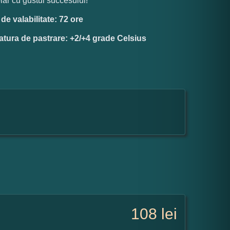
lar cu gustul succesului!
e valabilitate: 72 ore
tura de pastrare: +2/+4 grade Celsius
108
lei