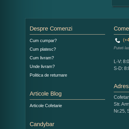
For
Nu
Despre Comenzi
Comen
(+4
Cum cumpar?
Puteti la
Cum platesc?
Ad
Cum livram?
L-V: 8:
Unde livram?
S-D: 8:
Politica de returnare
Adres
Articole Blog
Cofeta
Ce
Str. Ar
Articole Cofetarie
1
Nr.25, 
Nu 
Candybar