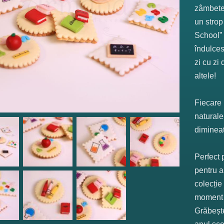
zâmbete 
un strop
School” 
îndulces
zi cu zi
altele!
Fiecare 
naturale
dimineaț
Perfect 
pentru a
colecție
moment p
Grăbește