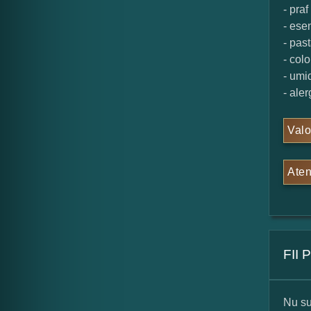
- praf
- ese
- pas
- colo
- umi
- ale
Valo
Aten
FII
Nu su