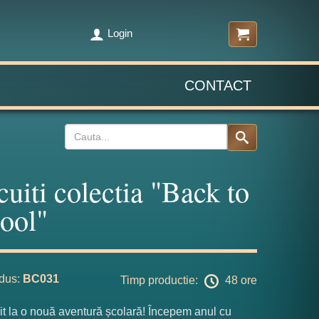
Login
CONTACT
cuiti colectia "Back to
ool"
dus:
BC031
Timp productie:
48 ore
t la o nouă aventură școlară! Începem anul cu