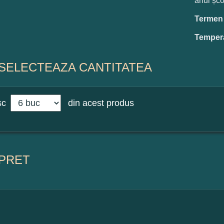
anul șco
Termen d
Tempera
SELECTEAZA CANTITATEA
sc
din acest produs
PRET