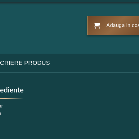
Adauga in co
CRIERE PRODUS
rediente
ar
a