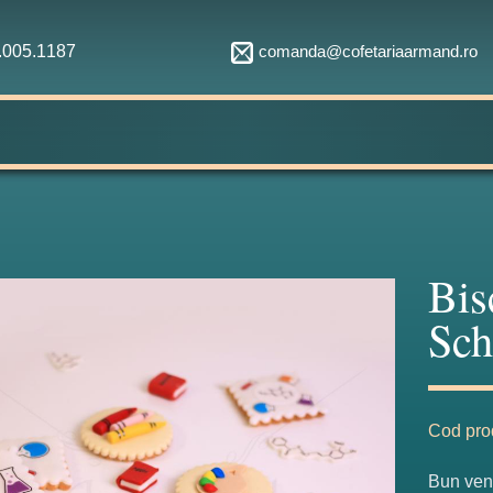
comanda@cofetariaarmand.ro
1.005.1187
Bis
Sch
Cod pro
Bun veni