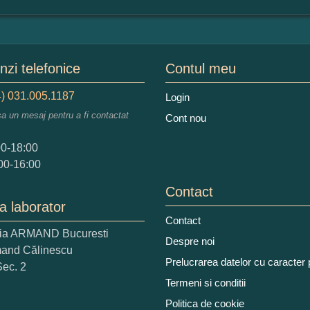
mular pareri client
mele dumneavoastra:
zi telefonice
Contul meu
) 031.005.1187
Login
sa un mesaj pentru a fi contactat
Cont nou
augati o parere despre acest produs:
00-18:00
00-16:00
Contact
a laborator
Contact
ria ARMAND Bucuresti
 nota acordati acestui produs?
Despre noi
mand Călinescu
2
3
4
5
Prelucrarea datelor cu caracter
Sec. 2
tocmai bun
Excelent!
Termeni si conditii
Politica de cookie