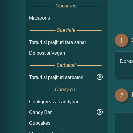
Macarons
Macarons
Speciale
1
Torturi si prajituri fara zahar
De post si Vegan
Dore
Sarbatori
Torturi si prajituri sarbatori
Candy bar
2
Configureaza candybar
Candy Bar
Cupcakes