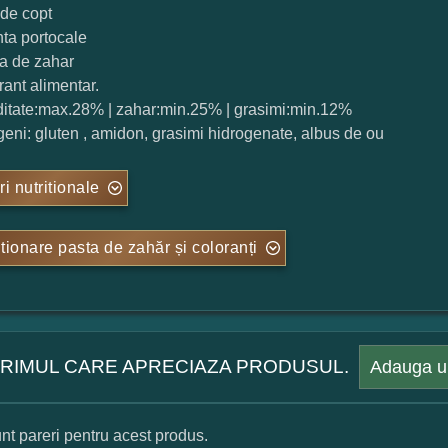
 de copt
nta portocale
ta de zahar
rant alimentar.
ditate:max.28% | zahar:min.25% | grasimi:min.12%
rgeni: gluten , amidon, grasimi hidrogenate, albus de ou
ri nutritionale
tionare pasta de zahăr și coloranți
 PRIMUL CARE APRECIAZA PRODUSUL.
Adauga u
nt pareri pentru acest produs.