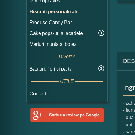
Mini cupcakes
Biscuiti personalizati
Produse Candy Bar
Cake pops-uri si acadele
Marturii nunta si botez
Diverse
DES
Bauturi, flori si party
UTILE
Ing
Contact
- zah
- fain
- oua
- unt
- sare