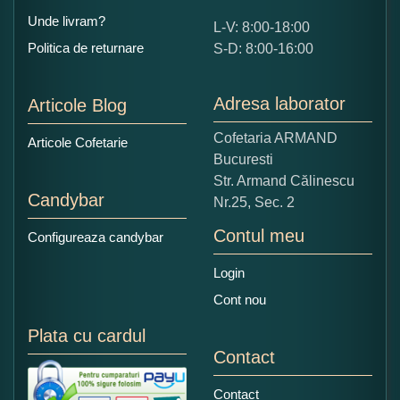
Unde livram?
L-V: 8:00-18:00
Ce nota acordati acestui produs?
Politica de returnare
S-D: 8:00-16:00
1
2
3
4
5
Nu tocmai bun
Excelent!
Adresa laborator
Articole Blog
Copiati alaturi numarul din imagine:
Cofetaria ARMAND
Articole Cofetarie
Bucuresti
Str. Armand Călinescu
Candybar
Nr.25, Sec. 2
Contul meu
Configureaza candybar
Login
Cont nou
Plata cu cardul
Contact
Contact