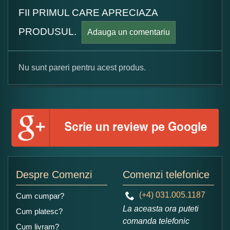
FII PRIMUL CARE APRECIAZA
PRODUSUL.
Adauga un comentariu
Nu sunt pareri pentru acest produs.
Formular pareri client
Numele dumneavoastra:
Adaugati o parere despre acest produs:
Despre Comenzi
Comenzi telefonice
(+4) 031.005.1187
Cum cumpar?
La aceasta ora puteti
Cum platesc?
comanda telefonic
Cum livram?