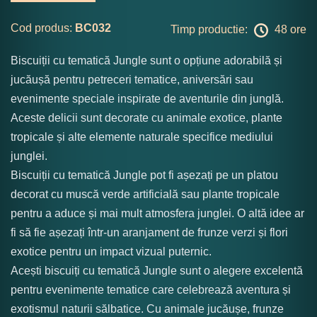
Cod produs:
BC032
Timp productie:
48 ore
Biscuiții cu tematică Jungle sunt o opțiune adorabilă și
jucăușă pentru petreceri tematice, aniversări sau
evenimente speciale inspirate de aventurile din junglă.
Aceste delicii sunt decorate cu animale exotice, plante
tropicale și alte elemente naturale specifice mediului
junglei.
Biscuiții cu tematică Jungle pot fi așezați pe un platou
decorat cu muscă verde artificială sau plante tropicale
pentru a aduce și mai mult atmosfera junglei. O altă idee ar
fi să fie așezați într-un aranjament de frunze verzi și flori
exotice pentru un impact vizual puternic.
Acești biscuiți cu tematică Jungle sunt o alegere excelentă
pentru evenimente tematice care celebrează aventura și
exotismul naturii sălbatice. Cu animale jucăușe, frunze