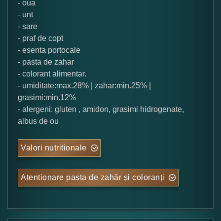
- oua
- unt
- sare
- praf de copt
- esenta portocale
- pasta de zahar
- colorant alimentar.
- umiditate:max.28% | zahar:min.25% |
grasimi:min.12%
- alergeni: gluten , amidon, grasimi hidrogenate,
albus de ou
Valori nutritionale
Atentionare pasta de zahăr și coloranți