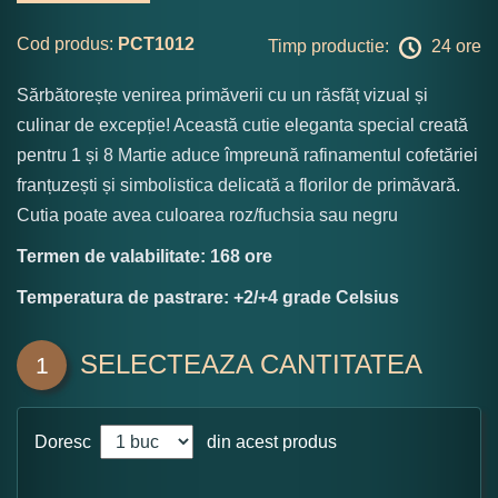
Cod produs:
PCT1012
Timp productie:
24 ore
Sărbătorește venirea primăverii cu un răsfăț vizual și
culinar de excepție! Această cutie eleganta special creată
pentru 1 și 8 Martie aduce împreună rafinamentul cofetăriei
franțuzești și simbolistica delicată a florilor de primăvară.
Cutia poate avea culoarea roz/fuchsia sau negru
Termen de valabilitate: 168 ore
Temperatura de pastrare: +2/+4 grade Celsius
SELECTEAZA CANTITATEA
1
Doresc
din acest produs