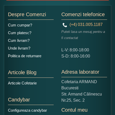
Adaugati o parere despre acest produs:
Despre Comenzi
Comenzi telefonice
(+4) 031.005.1187
Cum cumpar?
Puteti lasa un mesaj pentru a
Cum platesc?
fi contactat
Cum livram?
Unde livram?
L-V: 8:00-18:00
Ce nota acordati acestui produs?
Politica de returnare
S-D: 8:00-16:00
1
2
3
4
5
Nu tocmai bun
Excelent!
Adresa laborator
Articole Blog
Copiati alaturi numarul din imagine:
Cofetaria ARMAND
Articole Cofetarie
Bucuresti
Str. Armand Călinescu
Candybar
Nr.25, Sec. 2
Contul meu
Configureaza candybar