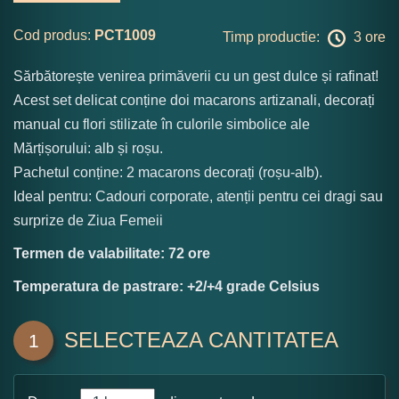
Cod produs:
PCT1009
Timp productie:
3 ore
Sărbătorește venirea primăverii cu un gest dulce și rafinat!
Acest set delicat conține doi macarons artizanali, decorați
manual cu flori stilizate în culorile simbolice ale
Mărțișorului: alb și roșu.
Pachetul conține: 2 macarons decorați (roșu-alb).
Ideal pentru: Cadouri corporate, atenții pentru cei dragi sau
surprize de Ziua Femeii
Termen de valabilitate: 72 ore
Temperatura de pastrare: +2/+4 grade Celsius
SELECTEAZA CANTITATEA
1