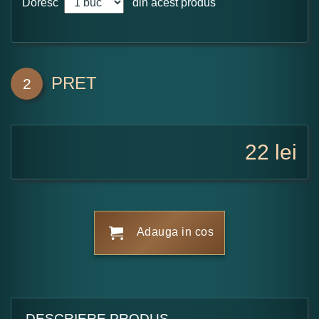
Doresc
din acest produs
PRET
2
22
lei
Adauga in cos
DESCRIERE PRODUS