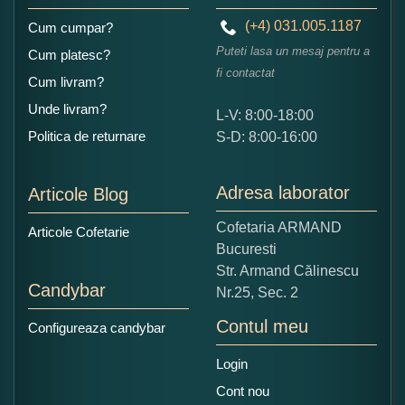
(+4) 031.005.1187
Cum cumpar?
Puteti lasa un mesaj pentru a
Cum platesc?
fi contactat
Cum livram?
Unde livram?
L-V: 8:00-18:00
Ce nota acordati acestui produs?
Politica de returnare
S-D: 8:00-16:00
1
2
3
4
5
Nu tocmai bun
Excelent!
Adresa laborator
Articole Blog
Copiati alaturi numarul din imagine:
Cofetaria ARMAND
Articole Cofetarie
Bucuresti
Str. Armand Călinescu
Candybar
Nr.25, Sec. 2
Contul meu
Configureaza candybar
Login
Cont nou