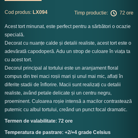
Cod produs:
LX094
Timp productie:
72 ore
Acest tort minunat, este perfect pentru a sărbători o ocazie
specială.
Decorat cu nuanțe calde și detalii realiste, acest tort este o
adevărată capodoperă. Adu un strop de culoare în viața ta
cu acest tort.
Decorul principal al tortului este un aranjament floral
compus din trei maci roșii mari și unul mai mic, aflați în
diferite stadii de înflorire. Macii sunt realizați cu detalii
realiste, având petale delicate și un centru negru,
proeminent. Culoarea roșie intensă a macilor contrastează
puternic cu albul tortului, creând un punct focal dramatic.
Termen de valabilitate: 72 ore
Temperatura de pastrare: +2/+4 grade Celsius