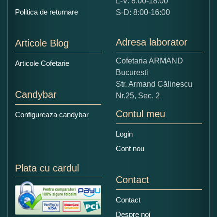
L-V: 8:00-18:00
Ce nota acordati acestui produs?
Politica de returnare
S-D: 8:00-16:00
1
2
3
4
5
Nu tocmai bun
Excelent!
Adresa laborator
Articole Blog
Copiati alaturi numarul din imagine:
Cofetaria ARMAND
Articole Cofetarie
Bucuresti
Str. Armand Călinescu
Candybar
Nr.25, Sec. 2
Contul meu
Configureaza candybar
Login
Cont nou
Plata cu cardul
Contact
Contact
Despre noi