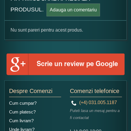
PRODUSUL.
Adauga un comentariu
Nu sunt pareri pentru acest produs.
Formular pareri client
Numele dumneavoastra:
Adaugati o parere despre acest produs:
Despre Comenzi
Comenzi telefonice
(+4) 031.005.1187
Cum cumpar?
Puteti lasa un mesaj pentru a
Cum platesc?
fi contactat
Cum livram?
Unde livram?