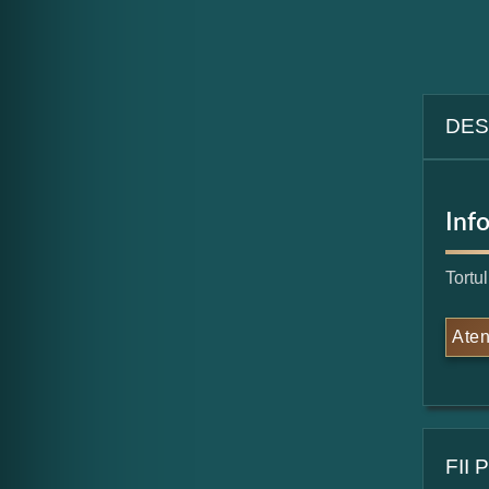
DES
Inf
Tortu
Aten
FII