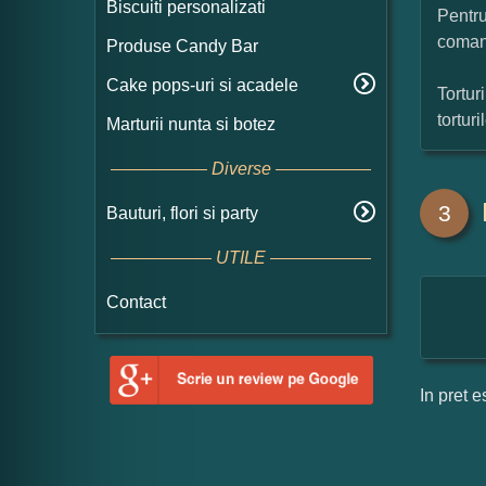
Biscuiti personalizati
Pentru
coman
Produse Candy Bar
Cake pops-uri si acadele
Tortur
tortur
Marturii nunta si botez
Diverse
3
Bauturi, flori si party
UTILE
Contact
In pret e