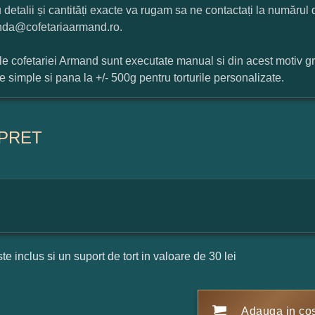
 detalii și cantități exacte va rugam sa ne contactați la numărul
da@cofetariaarmand.ro.
ile cofetariei Armand sunt executate manual si din acest motiv g
ile simple si pana la +/- 500g pentru torturile personalizate.
PRET
ste inclus si un suport de tort in valoare de 30 lei
Adauga in co