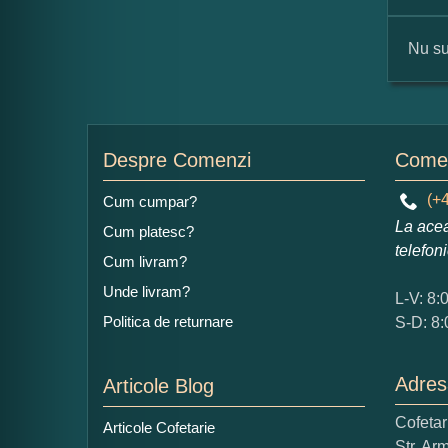
Nu su
For
Nu
Despre Comenzi
Comen
(+4
Cum cumpar?
La acea
Cum platesc?
Ad
telefon
Cum livram?
Unde livram?
L-V: 8:
Politica de returnare
S-D: 8:
Adres
Articole Blog
Ce
Cofeta
Articole Cofetarie
1
Str. Ar