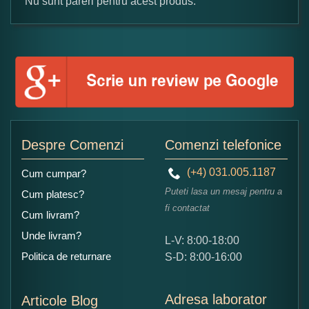
Nu sunt pareri pentru acest produs.
Formular pareri client
Numele dumneavoastra:
Adaugati o parere despre acest produs:
Despre Comenzi
Comenzi telefonice
(+4) 031.005.1187
Cum cumpar?
Puteti lasa un mesaj pentru a
Cum platesc?
fi contactat
Cum livram?
Unde livram?
L-V: 8:00-18:00
Ce nota acordati acestui produs?
Politica de returnare
S-D: 8:00-16:00
1
2
3
4
5
Nu tocmai bun
Excelent!
Adresa laborator
Articole Blog