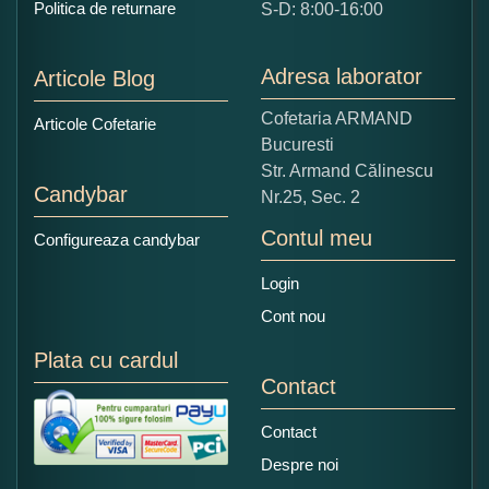
Politica de returnare
S-D: 8:00-16:00
1
2
3
4
5
Nu tocmai bun
Excelent!
Adresa laborator
Articole Blog
Copiati alaturi numarul din imagine:
Cofetaria ARMAND
Articole Cofetarie
Bucuresti
Str. Armand Călinescu
Candybar
Nr.25, Sec. 2
Contul meu
Configureaza candybar
Login
Cont nou
Plata cu cardul
Contact
Contact
Despre noi