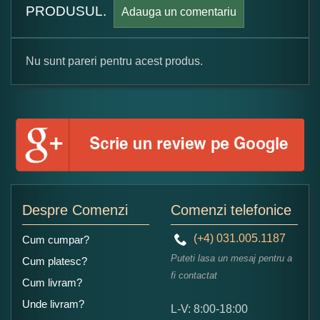
PRODUSUL.
Adauga un comentariu
Nu sunt pareri pentru acest produs.
Formular pareri client
Numele dumneavoastra:
Adaugati o parere despre acest produs:
Despre Comenzi
Comenzi telefonice
(+4) 031.005.1187
Cum cumpar?
Puteti lasa un mesaj pentru a
Cum platesc?
fi contactat
Cum livram?
Unde livram?
L-V: 8:00-18:00
Ce nota acordati acestui produs?