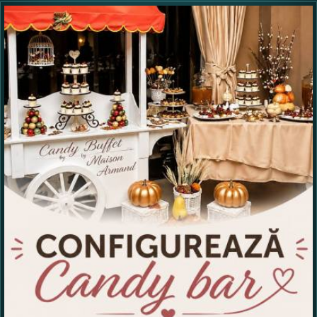
Numele dumneavoastra:
Adaugati o parere despre acest produs:
Ce nota acordati acestui produs?
1
2
3
4
5
Nu tocmai bun
Excelent!
Copiati alaturi numarul din imagine: