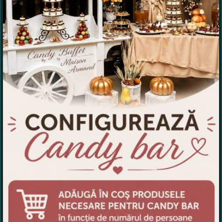
Adaugati o parere despre acest produs:
Ce nota acordati acestui produs?
1
2
3
4
5
Nu tocmai bun
Excelent!
Copiati alaturi numarul din imagine: