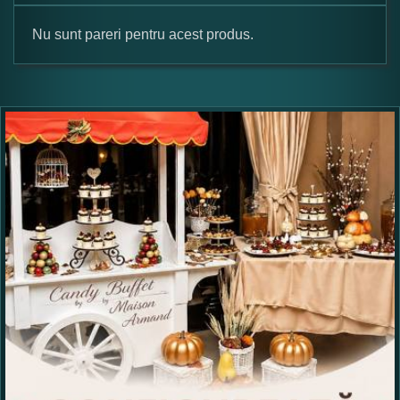
Nu sunt pareri pentru acest produs.
Formular pareri client
Numele dumneavoastra:
Adaugati o parere despre acest produs:
Ce nota acordati acestui produs?
1
2
3
4
5
Nu tocmai bun
Excelent!