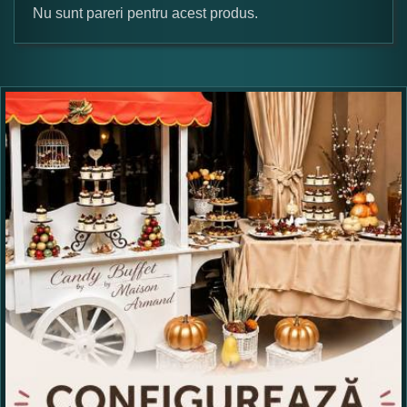
Nu sunt pareri pentru acest produs.
Formular pareri client
Numele dumneavoastra:
Adaugati o parere despre acest produs:
Ce nota acordati acestui produs?
1
2
3
4
5
Nu tocmai bun
Excelent!