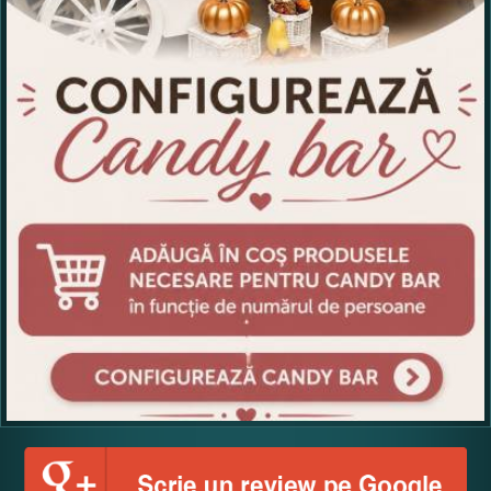
Ce nota acordati acestui produs?
1
2
3
4
5
Nu tocmai bun
Excelent!
Copiati alaturi numarul din imagine: