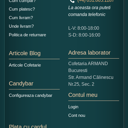
(+4) 031.005.1187
Cum cumpar?
La aceasta ora puteti
Cum platesc?
comanda telefonic
Cum livram?
Unde livram?
L-V: 8:00-18:00
Politica de returnare
S-D: 8:00-16:00
Adresa laborator
Articole Blog
Cofetaria ARMAND
Articole Cofetarie
Bucuresti
Str. Armand Călinescu
Candybar
Nr.25, Sec. 2
Contul meu
Configureaza candybar
Login
Cont nou
Plata cu cardul