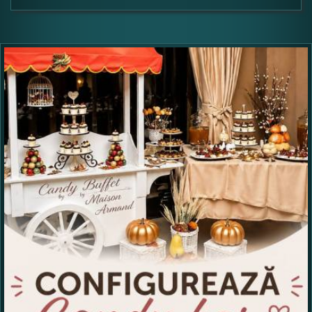
Formular pareri client
Numele dumneavoastra:
Adaugati o parere despre acest produs:
Ce nota acordati acestui produs?
1
2
3
4
5
Nu tocmai bun
Excelent!
Copiati alaturi numarul din imagine: