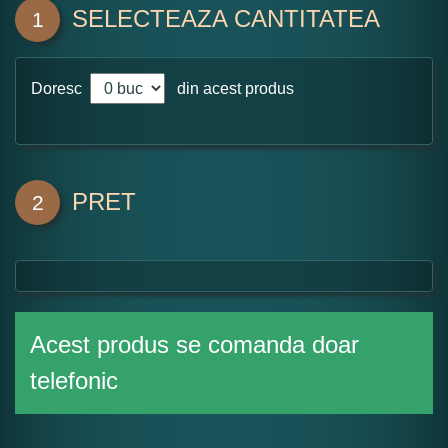
SELECTEAZA CANTITATEA
1
Doresc
din acest produs
PRET
2
Acest produs se comanda doar
telefonic