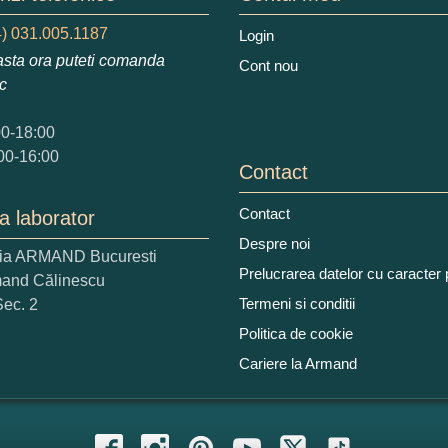
) 031.005.1187
Login
sta ora puteti comanda
Cont nou
ic
 nota acordati acestui produs?
2
3
4
5
00-18:00
tocmai bun
Excelent!
00-16:00
Contact
iati alaturi numarul din imagine:
Contact
a laborator
Despre noi
ria ARMAND Bucuresti
Prelucrarea datelor cu caracter
mand Călinescu
Termeni si conditii
Sec. 2
Politica de cookie
Cariere la Armand