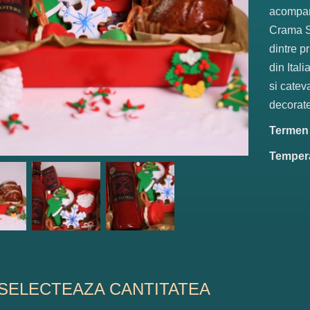
acompani
Crama Sc
dintre p
din Ital
si catev
decorate
Termen d
Tempera
SELECTEAZA CANTITATEA