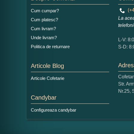
(+4
Cum cumpar?
La acea
Cum platesc?
telefon
Cum livram?
Ce
Unde livram?
1
L-V: 8:
Politica de returnare
Nu 
S-D: 8:
Cop
Adres
Articole Blog
Cofeta
Articole Cofetarie
Str. Ar
Nr.25, 
Candybar
Configureaza candybar