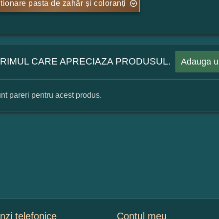
tionare pasta de zahăr și coloranți
 PRIMUL CARE APRECIAZA PRODUSUL.
Adauga u
nt pareri pentru acest produs.
mular pareri client
mele dumneavoastra:
augati o parere despre acest produs:
zi telefonice
Contul meu