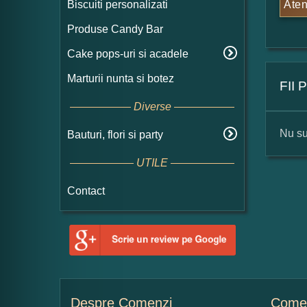
Biscuiti personalizati
Aten
Produse Candy Bar
Cake pops-uri si acadele
Marturii nunta si botez
FII
Diverse
Nu su
Bauturi, flori si party
UTILE
For
Contact
Nu
Ad
Despre Comenzi
Comen