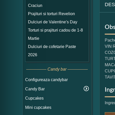
DES
Craciun
Prajituri si torturi Revelion
Dulciuri de Valentine's Day
Obs
Torturi si prajituri cadou de 1-8
Martie
Pache
VIN 
Dulciuri de cofetarie Paste
COZO
2026
TURTA
MACA
Candy bar
CUPC
TAVIT
Configureaza candybar
Candy Bar
Ing
Cupcakes
Ingre
Mini cupcakes