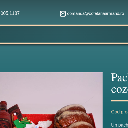
comanda@cofetariaarmand.ro
1.005.1187
Pac
coz
Cod pro
Un pache