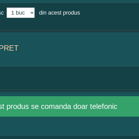
sc
din acest produs
PRET
t produs se comanda doar telefonic