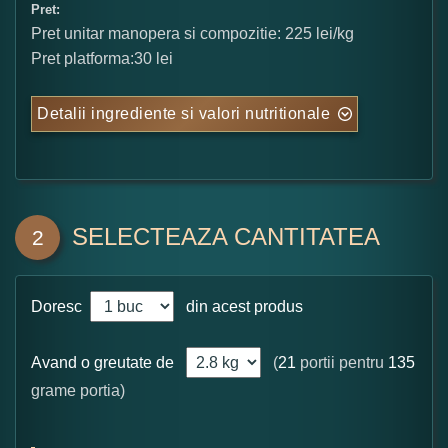
Pret:
Pret unitar manopera si compozitie: 225 lei/kg
Pret platforma:30 lei
Detalii ingrediente si valori nutritionale
SELECTEAZA CANTITATEA
2
Doresc
din acest produs
Avand o greutate de
(
21
portii pentru
135
grame portia)