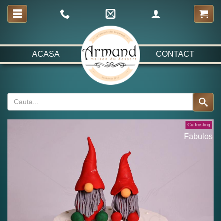
ACASA
CONTACT
Cu frosting
Fabulos