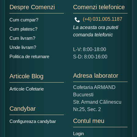
Adaugati o parere despre acest produs:
Despre Comenzi
Comenzi telefonice
(+4) 031.005.1187
Cum cumpar?
La aceasta ora puteti
Cum platesc?
comanda telefonic
Cum livram?
Unde livram?
L-V: 8:00-18:00
Ce nota acordati acestui produs?
Politica de returnare
S-D: 8:00-16:00
1
2
3
4
5
Nu tocmai bun
Excelent!
Adresa laborator
Articole Blog
Copiati alaturi numarul din imagine:
Cofetaria ARMAND
Articole Cofetarie
Bucuresti
Str. Armand Călinescu
Candybar
Nr.25, Sec. 2
Contul meu
Configureaza candybar
Login