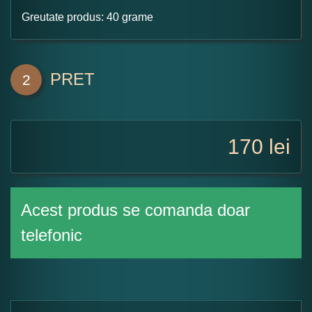
Greutate produs: 40 grame
PRET
2
170
lei
Acest produs se comanda doar
telefonic