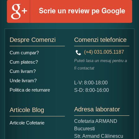
Numele dumneavoastra:
Adaugati o parere despre acest produs:
Despre Comenzi
Comenzi telefonice
(+4) 031.005.1187
Cum cumpar?
Puteti lasa un mesaj pentru a
Cum platesc?
fi contactat
Cum livram?
Unde livram?
L-V: 8:00-18:00
Ce nota acordati acestui produs?
Politica de returnare
S-D: 8:00-16:00
1
2
3
4
5
Nu tocmai bun
Excelent!
Adresa laborator
Articole Blog
Copiati alaturi numarul din imagine:
Cofetaria ARMAND
Articole Cofetarie
Bucuresti
Str. Armand Călinescu