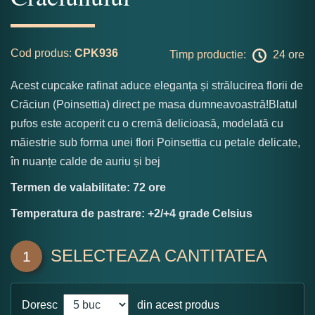
Cod produs:
CPK936
Timp productie:
24 ore
Acest cupcake rafinat aduce eleganța și strălucirea florii de
Crăciun (Poinsettia) direct pe masa dumneavoastră!Blatul
pufos este acoperit cu o cremă delicioasă, modelată cu
măiestrie sub forma unei flori Poinsettia cu petale delicate,
în nuanțe calde de auriu și bej
Termen de valabilitate: 72 ore
Temperatura de pastrare: +2/+4 grade Celsius
SELECTEAZA CANTITATEA
1
Doresc
din acest produs