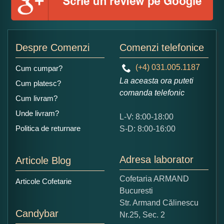
Adaugati o parere despre acest produs:
Despre Comenzi
Comenzi telefonice
(+4) 031.005.1187
Cum cumpar?
La aceasta ora puteti
Cum platesc?
comanda telefonic
Cum livram?
Unde livram?
L-V: 8:00-18:00
Ce nota acordati acestui produs?
Politica de returnare
S-D: 8:00-16:00
1
2
3
4
5
Nu tocmai bun
Excelent!
Adresa laborator
Articole Blog
Copiati alaturi numarul din imagine:
Cofetaria ARMAND
Articole Cofetarie
Bucuresti
Str. Armand Călinescu
Candybar
Nr.25, Sec. 2