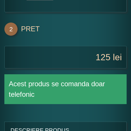
PRET
2
125
lei
Acest produs se comanda doar
telefonic
DESCRIERE PRODUS