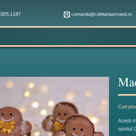
comanda@cofetariaarmand.ro
1.005.1187
Mac
Cod pro
Acești m
spiritul