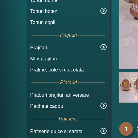
Torturi nunta
Torturi botez
Torturi copii
Prajituri
Prajituri
Mini prajituri
Praline, trufe si ciocolata
Platouri
Platouri prajituri aniversare
Pachete cadou
Patiserie
1
Patiserie dulce si sarata