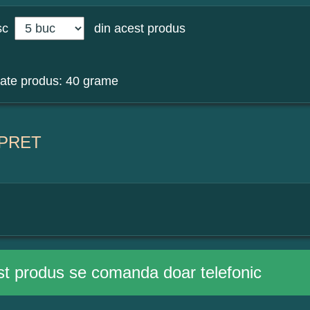
sc
din acest produs
ate produs: 40 grame
PRET
t produs se comanda doar telefonic