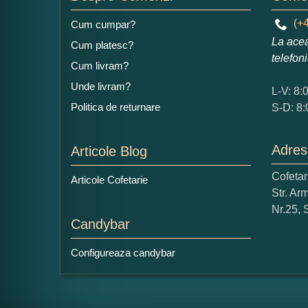
Ad
(+4
Cum cumpar?
La acea
Cum platesc?
telefon
Cum livram?
Unde livram?
L-V: 8:
Politica de returnare
S-D: 8:
Ce
1
Adres
Articole Blog
Nu 
Cofeta
Articole Cofetarie
Str. Ar
Cop
Nr.25, 
Candybar
Configureaza candybar