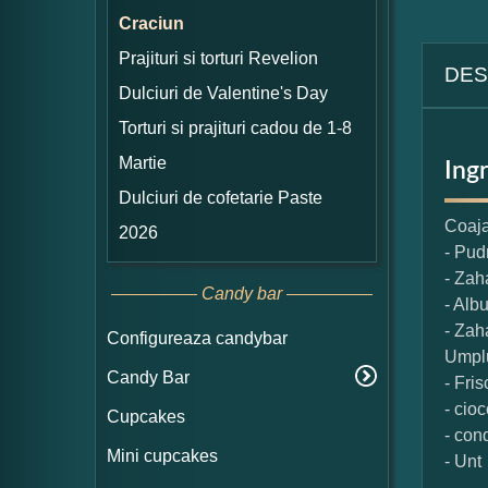
Craciun
Prajituri si torturi Revelion
DES
Dulciuri de Valentine's Day
Torturi si prajituri cadou de 1-8
Martie
Ing
Dulciuri de cofetarie Paste
Coaj
2026
- Pud
- Zah
Candy bar
- Alb
- Zah
Configureaza candybar
Umplu
Candy Bar
- Fri
- cio
Cupcakes
- con
Mini cupcakes
- Unt