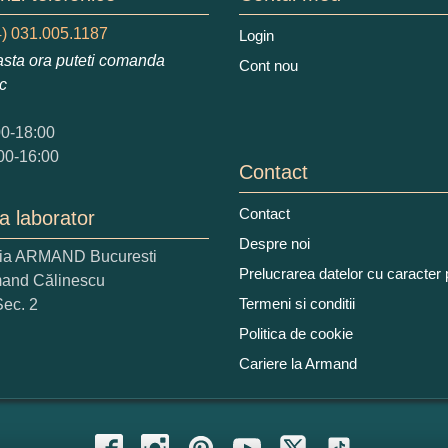
augati o parere despre acest produs:
) 031.005.1187
Login
sta ora puteti comanda
Cont nou
ic
00-18:00
00-16:00
Contact
 nota acordati acestui produs?
2
3
4
5
Contact
a laborator
tocmai bun
Excelent!
Despre noi
ria ARMAND Bucuresti
Prelucrarea datelor cu caracter
mand Călinescu
iati alaturi numarul din imagine:
Termeni si conditii
Sec. 2
Politica de cookie
Cariere la Armand