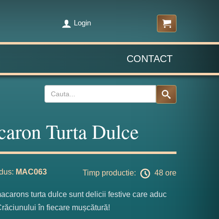
Login
CONTACT
aron Turta Dulce
dus:
MAC063
Timp productie:
48 ore
acarons turta dulce sunt delicii festive care aduc
 Crăciunului în fiecare mușcătură!