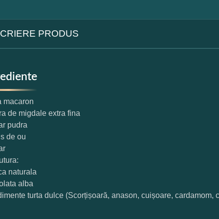
CRIERE PRODUS
rediente
a macaron
ra de migdale extra fina
ar pudra
us de ou
ar
tura:
sca naturala
colata alba
dimente turta dulce (Scorțișoară, anason, cuișoare, cardamom, 