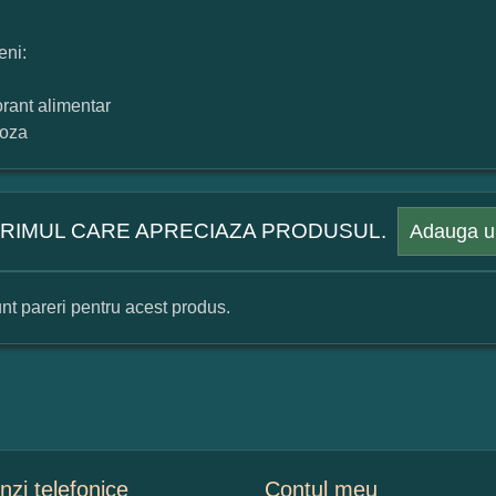
eni:
orant alimentar
toza
 PRIMUL CARE APRECIAZA PRODUSUL.
Adauga u
nt pareri pentru acest produs.
mular pareri client
mele dumneavoastra:
zi telefonice
Contul meu