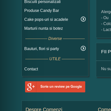
Biscuiti personalizati
Produse Candy Bar
Alerg
- Ou
Cake pops-uri si acadele
- Col
Marturii nunta si botez
- Lac
Diverse
Bauturi, flori si party
FII
UTILE
Nu su
Contact
For
Nu
Despre Comenzi
Comen