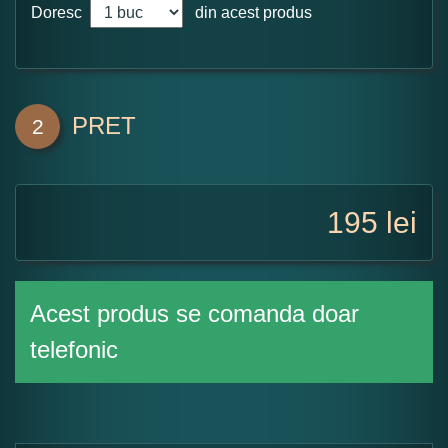
Doresc
din acest produs
PRET
2
195
lei
Acest produs se comanda doar
telefonic