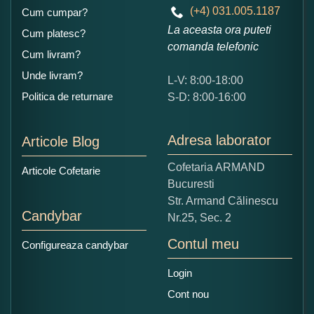
(+4) 031.005.1187
Cum cumpar?
La aceasta ora puteti
Cum platesc?
comanda telefonic
Cum livram?
Unde livram?
L-V: 8:00-18:00
Ce nota acordati acestui produs?
Politica de returnare
S-D: 8:00-16:00
1
2
3
4
5
Nu tocmai bun
Excelent!
Adresa laborator
Articole Blog
Copiati alaturi numarul din imagine:
Cofetaria ARMAND
Articole Cofetarie
Bucuresti
Str. Armand Călinescu
Candybar
Nr.25, Sec. 2
Contul meu
Configureaza candybar
Login
Cont nou