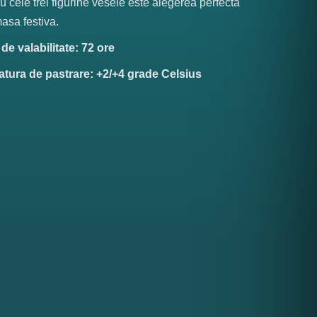
u cele trei figurine vesele este alegerea perfecta
asa festiva.
e valabilitate: 72 ore
tura de pastrare: +2/+4 grade Celsius