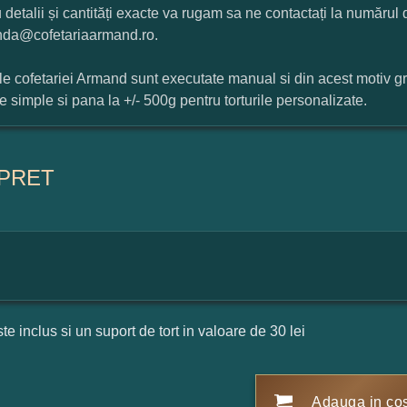
 detalii și cantități exacte va rugam sa ne contactați la numărul
da@cofetariaarmand.ro.
ile cofetariei Armand sunt executate manual si din acest motiv g
ile simple si pana la +/- 500g pentru torturile personalizate.
PRET
ste inclus si un suport de tort in valoare de 30 lei
Adauga in co