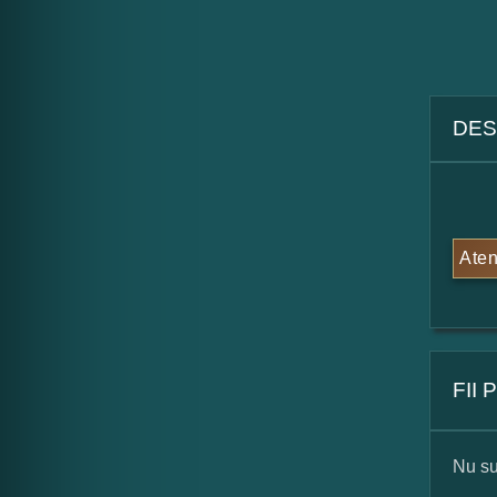
DES
Aten
FII
Nu su