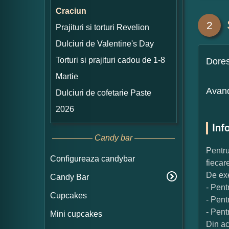
Craciun
2
Prajituri si torturi Revelion
Dulciuri de Valentine's Day
Torturi si prajituri cadou de 1-8
Dore
Martie
Avand
Dulciuri de cofetarie Paste
2026
Inf
Candy bar
Pentru
Configureaza candybar
fiecar
De exe
Candy Bar
- Pent
Cupcakes
- Pent
- Pent
Mini cupcakes
Din ac