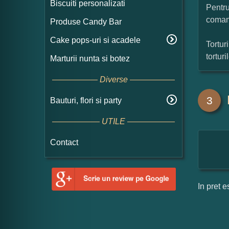
Biscuiti personalizati
Pentru
coman
Produse Candy Bar
Cake pops-uri si acadele
Tortur
tortur
Marturii nunta si botez
Diverse
3
Bauturi, flori si party
UTILE
Contact
In pret e