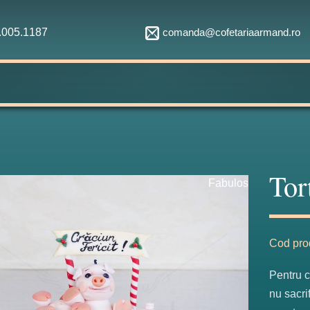
comanda@cofetariaarmand.ro
1.005.1187
Tor
Fabulos
Cod pro
Pentru c
nu sacri