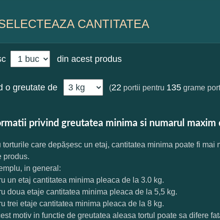
SELECTEAZA CANTITATEA
sc
din acest produs
 o greutate de
22
135
(
portii pentru
grame port
ormatii privind greutatea minima si numarul maxim 
 torturile care depășesc un etaj, cantitatea minima poate fi mai
e produs.
mplu, in general:
ru un etaj cantitatea minima pleaca de la 3.0 kg.
ru doua etaje cantitatea minima pleaca de la 5,5 kg.
ru trei etaje cantitatea minima pleaca de la 8 kg.
est motiv in functie de greutatea aleasa tortul poate sa difere f