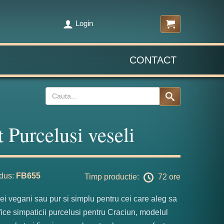
Login
CONTACT
t Purcelusi veseli
dus:
FB655
Timp productie:
72 ore
ei vegani sau pur si simplu pentru cei care aleg sa
fice simpaticii purcelusi pentru Craciun, modelul