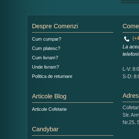
For
Nu
Despre Comenzi
Comen
(+4
Cum cumpar?
La acea
Cum platesc?
Ad
telefon
Cum livram?
Unde livram?
L-V: 8:
Politica de returnare
S-D: 8:
Adres
Articole Blog
Ce
Cofeta
Articole Cofetarie
1
Str. Ar
Nu 
Nr.25, 
Candybar
Cop