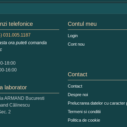
mular pareri client
mele dumneavoastra:
zi telefonice
Contul meu
) 031.005.1187
Login
sta ora puteti comanda
Cont nou
augati o parere despre acest produs:
ic
00-18:00
00-16:00
Contact
Contact
a laborator
 nota acordati acestui produs?
Despre noi
ria ARMAND Bucuresti
2
3
4
5
Prelucrarea datelor cu caracter
mand Călinescu
tocmai bun
Excelent!
Termeni si conditii
Sec. 2
Politica de cookie
iati alaturi numarul din imagine: