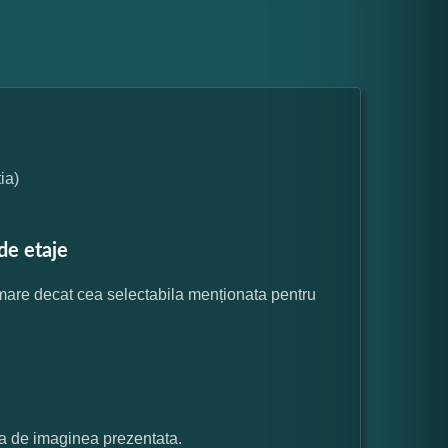
ia)
de etaje
 mare decat cea selectabila menționata pentru
ata de imaginea prezentata.