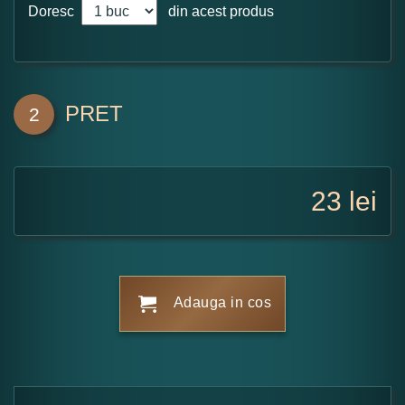
Doresc
din acest produs
PRET
2
23
lei
Adauga in cos