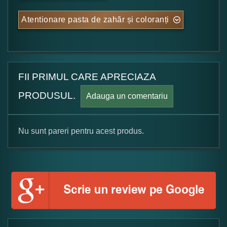
Atentionare pasta de zahăr și coloranți
FII PRIMUL CARE APRECIAZA
PRODUSUL.
Adauga un comentariu
Nu sunt pareri pentru acest produs.
Formular pareri client
Numele dumneavoastra:
Adaugati o parere despre acest produs: