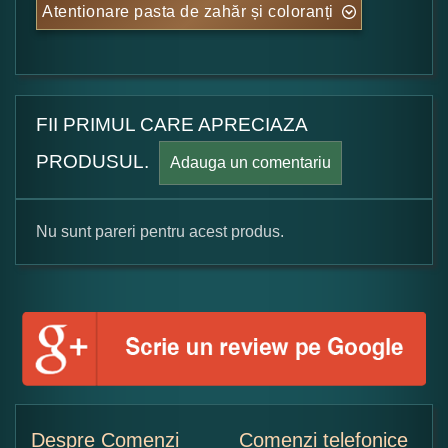
Atentionare pasta de zahăr și coloranți
FII PRIMUL CARE APRECIAZA
PRODUSUL.
Adauga un comentariu
Nu sunt pareri pentru acest produs.
Formular pareri client
Numele dumneavoastra:
Adaugati o parere despre acest produs:
Despre Comenzi
Comenzi telefonice