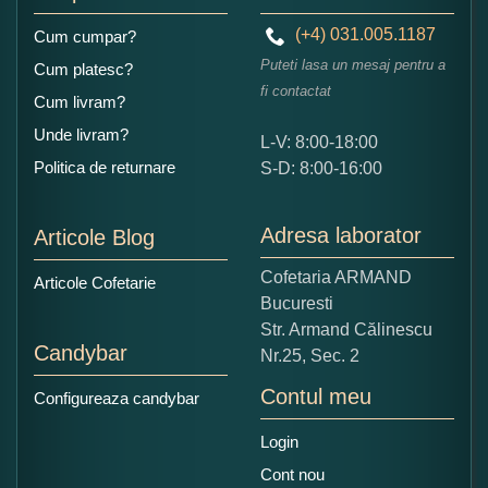
(+4) 031.005.1187
Cum cumpar?
Puteti lasa un mesaj pentru a
Cum platesc?
fi contactat
Cum livram?
Unde livram?
L-V: 8:00-18:00
Ce nota acordati acestui produs?
Politica de returnare
S-D: 8:00-16:00
1
2
3
4
5
Nu tocmai bun
Excelent!
Adresa laborator
Articole Blog
Copiati alaturi numarul din imagine:
Cofetaria ARMAND
Articole Cofetarie
Bucuresti
Str. Armand Călinescu
Candybar
Nr.25, Sec. 2
Contul meu
Configureaza candybar
Login
Cont nou