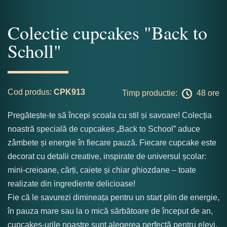
Colectie cupcakes "Back to
Scholl"
Cod produs:
CPK913
Timp productie:
48 ore
Pregătește-te să începi școala cu stil și savoare! Colecția
noastră specială de cupcakes „Back to School” aduce
zâmbete și energie în fiecare pauză. Fiecare cupcake este
decorat cu detalii creative, inspirate de universul școlar:
mini-creioane, cărți, caiete și chiar ghiozdane – toate
realizate din ingrediente delicioase!
Fie că le savurezi dimineața pentru un start plin de energie,
în pauza mare sau la o mică sărbătoare de început de an,
cupcakes-urile noastre sunt alegerea perfectă pentru elevi,