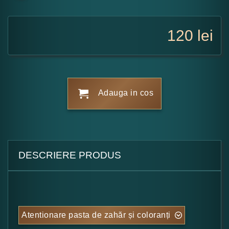
120
lei
Adauga in cos
DESCRIERE PRODUS
Atentionare pasta de zahăr și coloranți