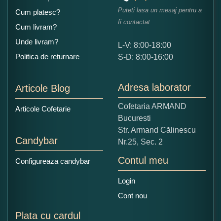
Puteti lasa un mesaj pentru a
Cum platesc?
fi contactat
Cum livram?
Unde livram?
L-V: 8:00-18:00
Ce nota acordati acestui produs?
Politica de returnare
S-D: 8:00-16:00
1
2
3
4
5
Nu tocmai bun
Excelent!
Adresa laborator
Articole Blog
Copiati alaturi numarul din imagine:
Cofetaria ARMAND
Articole Cofetarie
Bucuresti
Str. Armand Călinescu
Candybar
Nr.25, Sec. 2
Contul meu
Configureaza candybar
Login
Cont nou
Plata cu cardul