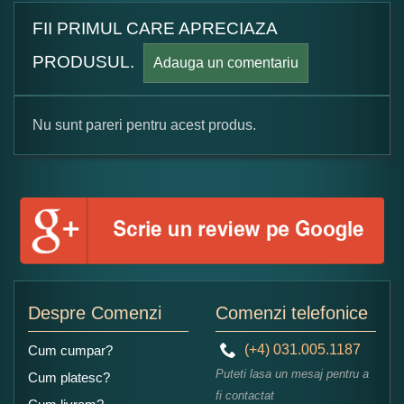
FII PRIMUL CARE APRECIAZA
PRODUSUL.
Adauga un comentariu
Nu sunt pareri pentru acest produs.
Formular pareri client
Numele dumneavoastra:
Adaugati o parere despre acest produs:
Despre Comenzi
Comenzi telefonice
(+4) 031.005.1187
Cum cumpar?
Puteti lasa un mesaj pentru a
Cum platesc?
fi contactat