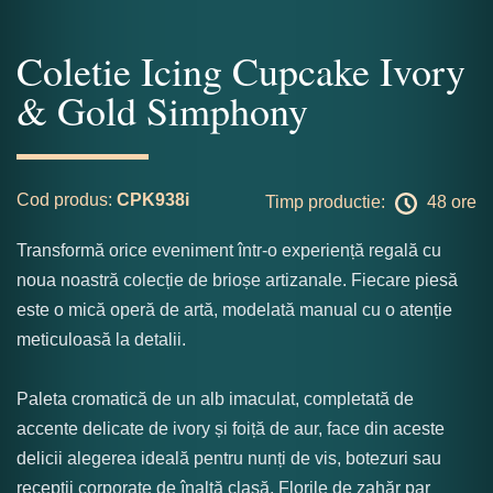
Coletie Icing Cupcake Ivory
& Gold Simphony
Cod produs:
CPK938i
Timp productie:
48 ore
Transformă orice eveniment într-o experiență regală cu
noua noastră colecție de brioșe artizanale. Fiecare piesă
este o mică operă de artă, modelată manual cu o atenție
meticuloasă la detalii.
Paleta cromatică de un alb imaculat, completată de
accente delicate de ivory și foiță de aur, face din aceste
delicii alegerea ideală pentru nunți de vis, botezuri sau
recepții corporate de înaltă clasă. Florile de zahăr par