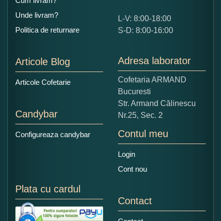
Cum livram?
Unde livram?
L-V: 8:00-18:00
Ce nota acordati acestui produs?
Politica de returnare
S-D: 8:00-16:00
1
2
3
4
5
Nu tocmai bun
Excelent!
Adresa laborator
Articole Blog
Copiati alaturi numarul din imagine:
Cofetaria ARMAND
Articole Cofetarie
Bucuresti
Str. Armand Călinescu
Candybar
Nr.25, Sec. 2
Contul meu
Configureaza candybar
Login
Cont nou
Plata cu cardul
Contact