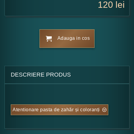
120
lei
Adauga in cos
DESCRIERE PRODUS
Atentionare pasta de zahăr și coloranți