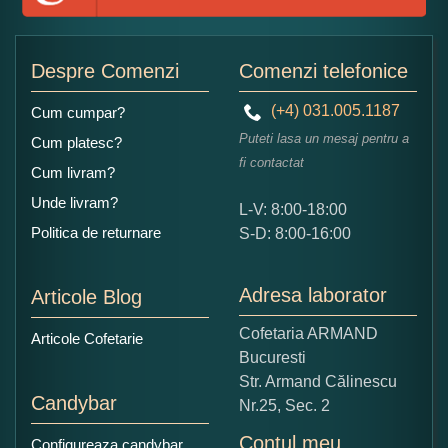
Adaugati o parere despre acest produs:
Despre Comenzi
Comenzi telefonice
(+4) 031.005.1187
Cum cumpar?
Puteti lasa un mesaj pentru a
Cum platesc?
fi contactat
Cum livram?
Unde livram?
L-V: 8:00-18:00
Ce nota acordati acestui produs?
Politica de returnare
S-D: 8:00-16:00
1
2
3
4
5
Nu tocmai bun
Excelent!
Adresa laborator
Articole Blog
Copiati alaturi numarul din imagine:
Cofetaria ARMAND
Articole Cofetarie
Bucuresti
Str. Armand Călinescu
Candybar
Nr.25, Sec. 2
Contul meu
Configureaza candybar