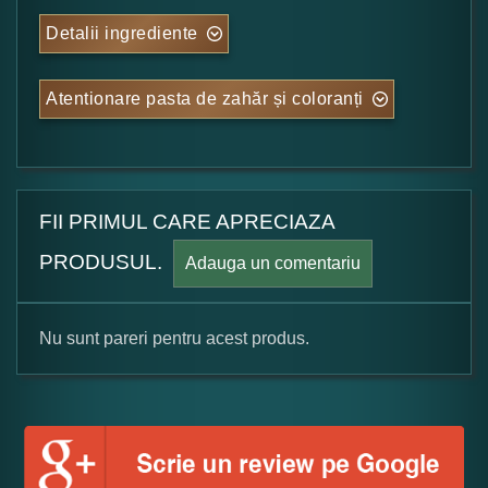
Detalii ingrediente
Atentionare pasta de zahăr și coloranți
FII PRIMUL CARE APRECIAZA
PRODUSUL.
Adauga un comentariu
Nu sunt pareri pentru acest produs.
Formular pareri client
Numele dumneavoastra: