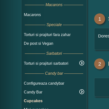
Macarons
Macarons
1
Speciale
Torturi si prajituri fara zahar
Dore
De post si Vegan
Sarbatori
2
Torturi si prajituri sarbatori
Candy bar
Configureaza candybar
Candy Bar
Cupcakes