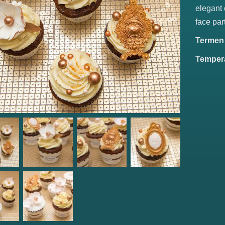
elegant 
face par
Termen d
Tempera