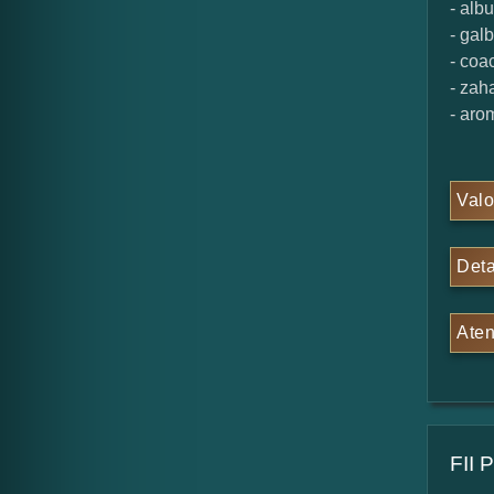
- alb
- gal
- coa
- zaha
- aro
Valo
Deta
Aten
FII