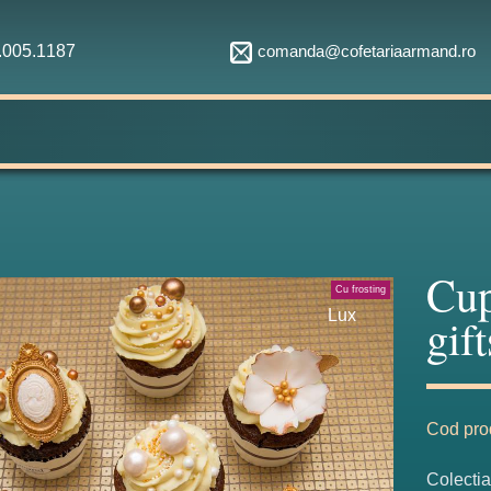
comanda@cofetariaarmand.ro
1.005.1187
Cup
Cu frosting
Lux
gift
Cod pro
Colectia