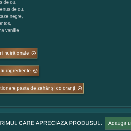
us de ou,
benus de ou,
caze negre,
r tos,
ma vanilie
ri nutritionale
lii ingrediente
tionare pasta de zahăr și coloranți
 PRIMUL CARE APRECIAZA PRODUSUL.
Adauga u