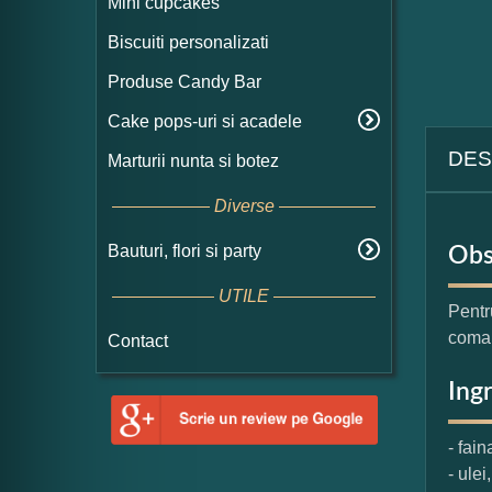
Mini cupcakes
Biscuiti personalizati
Produse Candy Bar
Cake pops-uri si acadele
DES
Marturii nunta si botez
Diverse
Bauturi, flori si party
Obs
UTILE
Pentr
coma
Contact
Ing
- fain
- ulei,