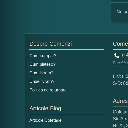
Nu su
For
Nu
Despre Comenzi
Comen
(+4
Cum cumpar?
Puteti la
Cum platesc?
Ad
Cum livram?
L-V: 8:
Unde livram?
S-D: 8:
Politica de returnare
Adres
Articole Blog
Cofeta
Ce
Str. Ar
Articole Cofetarie
1
Nr.25, 