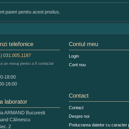
nt pareri pentru acest produs.
mular pareri client
mele dumneavoastra:
zi telefonice
Contul meu
) 031.005.1187
Login
sa un mesaj pentru a fi contactat
Cont nou
augati o parere despre acest produs:
00-18:00
00-16:00
Contact
a laborator
Contact
ria ARMAND Bucuresti
 nota acordati acestui produs?
Despre noi
mand Călinescu
2
3
4
5
Prelucrarea datelor cu caracter
Sec. 2