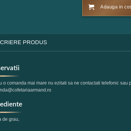
Adauga in co
CRIERE PRODUS
ervatii
u o comanda mai mare nu ezitati sa ne contactati telefonic sau 
nda@cofetariaarmand.ro
rediente
a de grau,