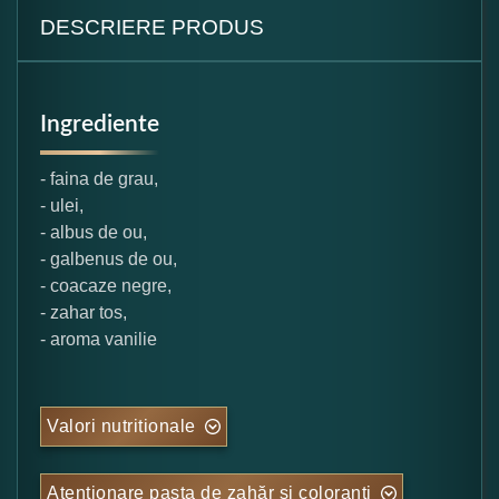
DESCRIERE PRODUS
Ingrediente
- faina de grau,
- ulei,
- albus de ou,
- galbenus de ou,
- coacaze negre,
- zahar tos,
- aroma vanilie
Valori nutritionale
Atentionare pasta de zahăr și coloranți