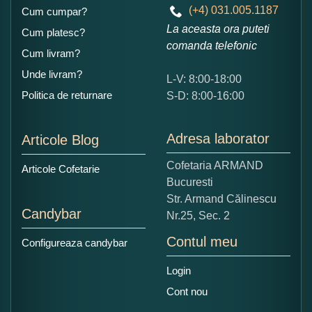
(+4) 031.005.1187
Cum cumpar?
La aceasta ora puteti
Cum platesc?
comanda telefonic
Cum livram?
Unde livram?
L-V: 8:00-18:00
Ce nota acordati acestui produs?
Politica de returnare
S-D: 8:00-16:00
1
2
3
4
5
Nu tocmai bun
Excelent!
Adresa laborator
Articole Blog
Copiati alaturi numarul din imagine:
Cofetaria ARMAND
Articole Cofetarie
Bucuresti
Str. Armand Călinescu
Candybar
Nr.25, Sec. 2
Contul meu
Configureaza candybar
Login
Cont nou